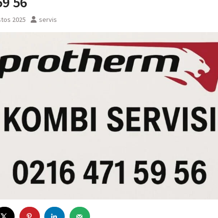
59 56
stos 2025
servis