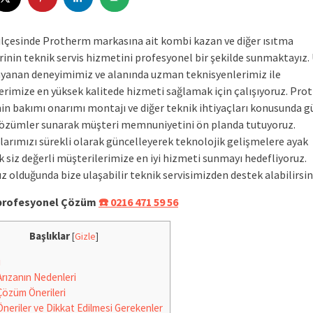
ilçesinde Protherm markasına ait kombi kazan ve diğer ısıtma
rinin teknik servis hizmetini profesyonel bir şekilde sunmaktayız.
dayanan deneyimimiz ve alanında uzman teknisyenlerimiz ile
erimize en yüksek kalitede hizmeti sağlamak için çalışıyoruz. Pr
nin bakımı onarımı montajı ve diğer teknik ihtiyaçları konusunda gü
 çözümler sunarak müşteri memnuniyetini ön planda tutuyoruz.
arımızı sürekli olarak güncelleyerek teknolojik gelişmelere ayak
 siz değerli müşterilerimize en iyi hizmeti sunmayı hedefliyoruz.
ız olduğunda bize ulaşabilir teknik servisimizden destek alabilirsin
e profesyonel Çözüm
☎️ 0216 471 59 56
Başlıklar
[
Gizle
]
i
rızanın Nedenleri
özüm Önerileri
neriler ve Dikkat Edilmesi Gerekenler