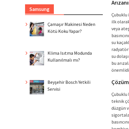
Arızan
Samsung
Çubuklu 
ilk olar
Çamaşır Makinesi Neden
veya ate
Kötü Koku Yapar?
basıncın
su kaçakl
radyatörl
Klima Isıtma Modunda
su dolaş
Kullanılmalı mı?
bu arızal
önemlidi
Çözüm 
Beyşehir Bosch Yetkili
Servisi
Çubuklu 
teknik ç
düzgün v
sigortala
basıncını
kombiye 