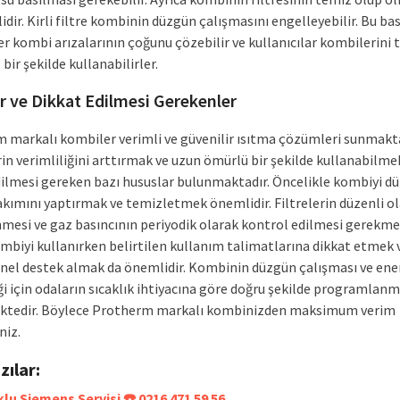
dir. Kirli filtre kombinin düzgün çalışmasını engelleyebilir. Bu bas
r kombi arızalarının çoğunu çözebilir ve kullanıcılar kombilerini 
bir şekilde kullanabilirler.
r ve Dikkat Edilmesi Gerekenler
 markalı kombiler verimli ve güvenilir ısıtma çözümleri sunmakta
n verimliliğini arttırmak ve uzun ömürlü bir şekilde kullanabilmek
dilmesi gereken bazı hususlar bulunmaktadır. Öncelikle kombiyi dü
akımını yaptırmak ve temizletmek önemlidir. Filtrelerin düzenli o
mesi ve gaz basıncının periyodik olarak kontrol edilmesi gerekme
ombiyi kullanırken belirtilen kullanım talimatlarına dikkat etmek 
nel destek almak da önemlidir. Kombinin düzgün çalışması ve ener
ği için odaların sıcaklık ihtiyacına göre doğru şekilde programlanm
ktedir. Böylece Protherm markalı kombinizden maksimum verim
niz.
azılar:
lu Siemens Servisi ☎️ 0216 471 59 56