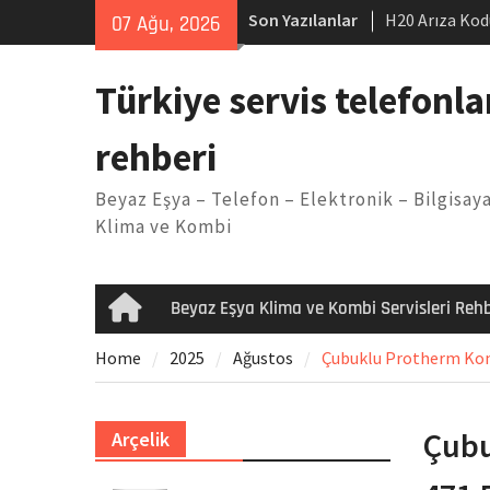
Skip
Son Yazılanlar
H20 Arıza Kod
07 Ağu, 2026
to
makinesi Sor
content
LG kombi E2 
Türkiye servis telefonla
Arçelik buzdo
Yöntemleri
rehberi
Vaillant çama
Kodu
Beyaz Eşya – Telefon – Elektronik – Bilgisaya
Ferroli klima
Klima ve Kombi
Beyaz Eşya Klima ve Kombi Servisleri Rehb
Home
Home
2025
Ağustos
Çubuklu Protherm Komb
Çubu
Arçelik