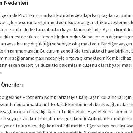
ın Nedenleri
ilçesinde Protherm markalı kombilerde sıkça karşılaşılan arızalar
ak ateşleme sorunları gelmektedir. Bu sorun genellikle ateşleme e
şleme ünitesindeki arızalardan kaynaklanmaktadır. Ayrıca kombini
ın düşmesi de sık rastlanan bir durumdur. Su basıncının düşmesi gen
arı veya basınç düşüklüğü sebebiyle oluşmaktadır. Bir diğer yaygın 
erin ısınmamasıdır. Bu durum genellikle tesisattaki hava birikintil
ımının sağlanamaması nedeniyle ortaya çıkmaktadır. Kombi cihazl
arın erken tespiti ve düzeltici bakımların düzenli olarak yapılması
r.
Önerileri
bölgesinde Protherm Kombi arızasıyla karşılaşan kullanıcılar için 
özümler bulunmaktadır. İlk olarak kombinin elektrik bağlantıların
e sağlam olup olmadığı kontrol edilmelidir. Eğer elektrik sorunu v
rın veya prizin kontrol edilmesi gerekebilir. Ardından kombinin su
n yeterli olup olmadığı kontrol edilmelidir. Eğer su basıncı düşüks
su basılması gerekebilir. Ayrıca kombinin filtresinin temiz olup o