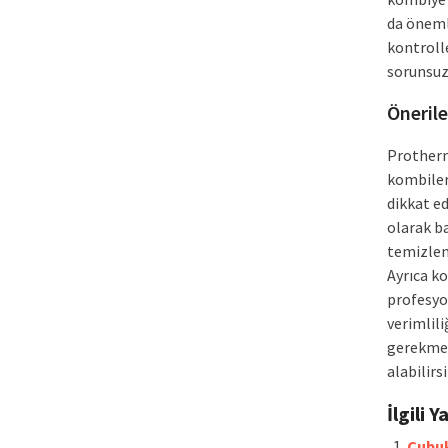
da önemli
kontrolle
sorunsuz 
Önerile
Protherm
kombileri
dikkat e
olarak b
temizlen
Ayrıca k
profesyo
verimlili
gerekme
alabilirsi
İlgili Y
Çubuk