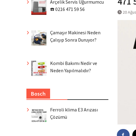
471 
Arçelik Servis Uğurmumcu
☎️ 0216 471 59 56
20 Ağu
Çamaşır Makinesi Neden
Çalışıp Sonra Duruyor?
Kombi Bakımı Nedir ve
Neden Yapılmalıdır?
Bosch
Ferroli klima E3 Arızası
Çözümü