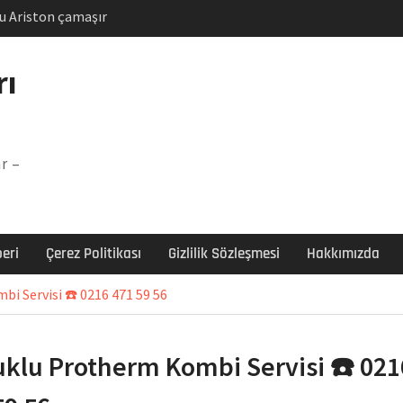
u Ariston çamaşır
unu
Arızası Çözümü
rı
labı F5 Hatası Çözüm
şır makinesi E03 Arıza
r –
 E3 Arızası Çözümü
eri
Çerez Politikası
Gizlilik Sözleşmesi
Hakkımızda
i Servisi ☎️ 0216 471 59 56
klu Protherm Kombi Servisi ☎️ 021