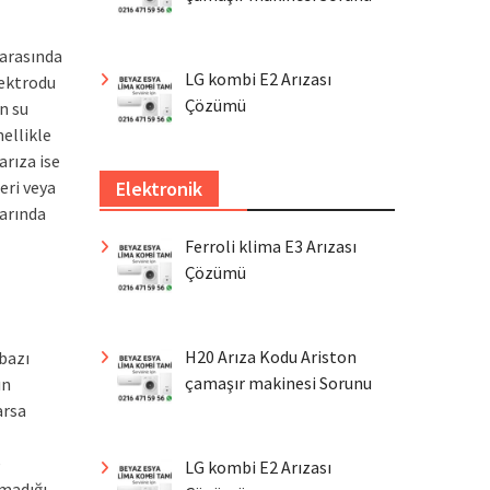
 arasında
LG kombi E2 Arızası
lektrodu
Çözümü
n su
ellikle
arıza ise
Elektronik
eri veya
arında
Ferroli klima E3 Arızası
Çözümü
H20 Arıza Kodu Ariston
bazı
çamaşır makinesi Sorunu
ın
arsa
e
LG kombi E2 Arızası
lmadığı