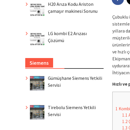
H20 Arıza Kodu Ariston
çamaşır makinesi Sorunu
Çubuklu 
sistemle
yıllara 
LG kombi E2 Arızası
müşteril
Çözümü
ürünleri
ve hızlı
Ekipmanl
Siemens
uydurarak
İhtiyacın
Gümüşhane Siemens Yetkili
Hızlı v
Servisi
Tirebolu Siemens Yetkili
1
Komb
Servisi
1.1
A
1.2
Ç
1.3
Ö