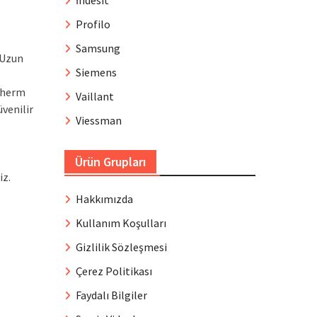
İndesit
Profilo
Samsung
 Uzun
Siemens
otherm
Vaillant
venilir
Viessman
Ürün Grupları
iz.
Hakkımızda
Kullanım Koşulları
Gizlilik Sözleşmesi
Çerez Politikası
Faydalı Bilgiler