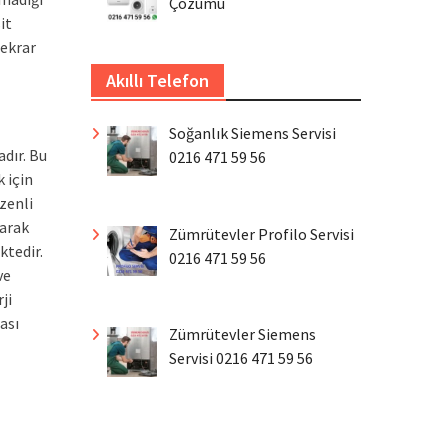
Çözümü
it
tekrar
Akıllı Telefon
Soğanlık Siemens Servisi
dır. Bu
0216 471 59 56
 için
zenli
larak
Zümrütevler Profilo Servisi
ktedir.
0216 471 59 56
ve
ji
ası
Zümrütevler Siemens
Servisi 0216 471 59 56