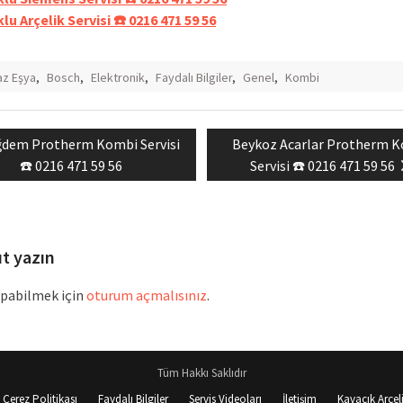
lu Arçelik Servisi ☎️ 0216 471 59 56
z Eşya
,
Bosch
,
Elektronik
,
Faydalı Bilgiler
,
Genel
,
Kombi
evious
Next
ğdem Protherm Kombi Servisi
Beykoz Acarlar Protherm 
mesi
st:
post:
☎️ 0216 471 59 56
Servisi ☎️ 0216 471 59 56
ıt yazın
pabilmek için
oturum açmalısınız
.
Tüm Hakkı Saklıdır
Çerez Politikası
Faydalı Bilgiler
Servis Videoları
İletişim
Kavacık Arçeli