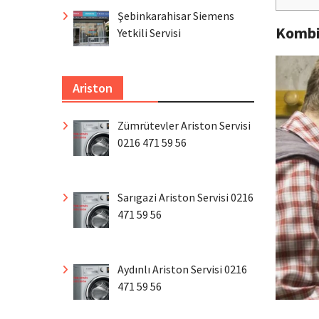
Şebinkarahisar Siemens
Komb
Yetkili Servisi
Ariston
Zümrütevler Ariston Servisi
0216 471 59 56
Sarıgazi Ariston Servisi 0216
471 59 56
Aydınlı Ariston Servisi 0216
471 59 56