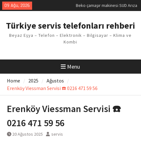
Skip
09 Ağu, 2026
Beko çamaşır makinesi SUD Arıza
to
Kodu
content
Demirdöküm buzdolabı E1 Arıza
Türkiye servis telefonları rehberi
Kodu
Demirdöküm çamaşır makinesi E5
Beyaz Eşya – Telefon – Elektronik – Bilgisayar – Klima ve
Arızası Çözümü
Kombi
E02 Arıza Kodu Regal kombi
Sorunu
Viessmann kombi F3 Hatası
Çözüm Yöntemleri
Menu
Home
2025
Ağustos
Erenköy Viessman Servisi ☎️ 0216 471 59 56
Erenköy Viessman Servisi ☎️
0216 471 59 56
20 Ağustos 2025
servis