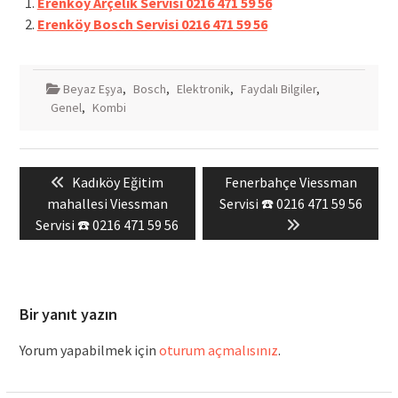
Erenköy Arçelik Servisi 0216 471 59 56
Erenköy Bosch Servisi 0216 471 59 56
Beyaz Eşya
,
Bosch
,
Elektronik
,
Faydalı Bilgiler
,
Genel
,
Kombi
Yazı
Previous
Next
Kadıköy Eğitim
Fenerbahçe Viessman
gezinmesi
post:
post:
mahallesi Viessman
Servisi ☎️ 0216 471 59 56
Servisi ☎️ 0216 471 59 56
Bir yanıt yazın
Yorum yapabilmek için
oturum açmalısınız
.