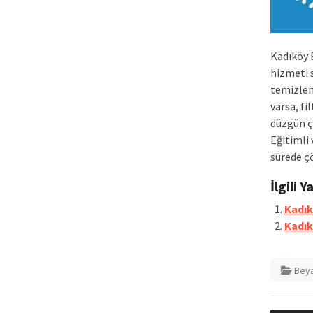
Kadıköy 
hizmeti 
temizlen
varsa, fi
düzgün ç
Eğitimli
sürede ç
İlgili Y
Kadık
Kadık
Beya
Yazı