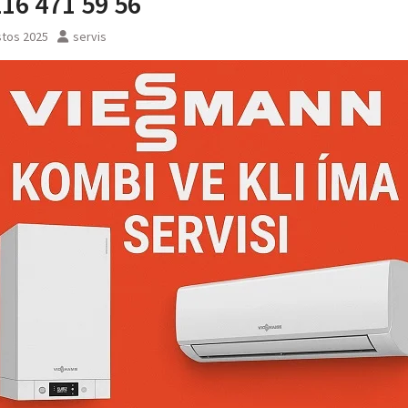
216 471 59 56
stos 2025
servis