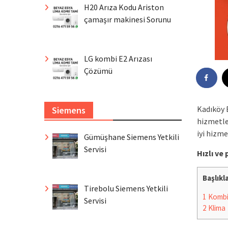
H20 Arıza Kodu Ariston
çamaşır makinesi Sorunu
LG kombi E2 Arızası
Çözümü
Kadıköy 
Siemens
hizmetle
iyi hizme
Gümüşhane Siemens Yetkili
Servisi
Hızlı ve
Başlıkl
Tirebolu Siemens Yetkili
1
Komb
Servisi
2
Klima