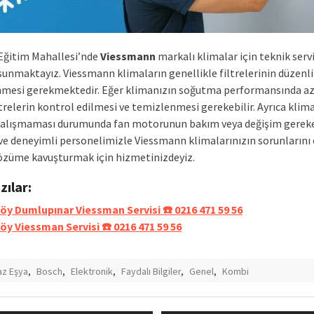
Eğitim Mahallesi’nde
Viessmann
markalı klimalar için teknik serv
sunmaktayız. Viessmann klimaların genellikle filtrelerinin düzenli
mesi gerekmektedir. Eğer klimanızın soğutma performansında a
ltrelerin kontrol edilmesi ve temizlenmesi gerekebilir. Ayrıca klim
alışmaması durumunda fan motorunun bakım veya değişim gerekeb
 ve deneyimli personelimizle Viessmann klimalarınızın sorunlarını 
özüme kavuşturmak için hizmetinizdeyiz.
azılar:
öy Dumlupınar Viessman Servisi ☎️ 0216 471 59 56
öy Viessman Servisi ☎️ 0216 471 59 56
z Eşya
,
Bosch
,
Elektronik
,
Faydalı Bilgiler
,
Genel
,
Kombi