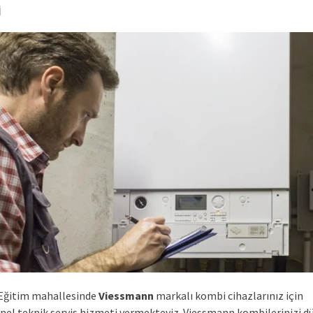
i
Eğitim mahallesinde
Viessmann
markalı kombi cihazlarınız için
nel teknik servis hizmeti vermekteyiz. Viessmann kombilerinizi d