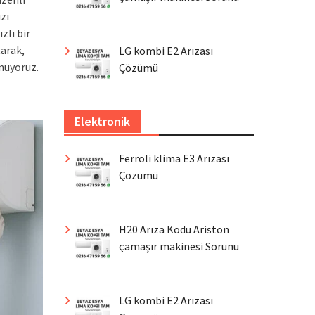
zı
zlı bir
arak,
LG kombi E2 Arızası
unuyoruz.
Çözümü
Elektronik
Ferroli klima E3 Arızası
Çözümü
H20 Arıza Kodu Ariston
çamaşır makinesi Sorunu
LG kombi E2 Arızası