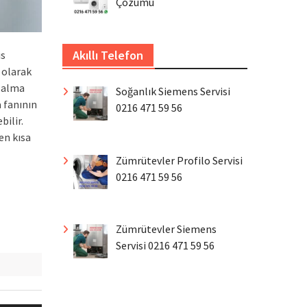
Çözümü
Akıllı Telefon
is
 olarak
zalma
Soğanlık Siemens Servisi
a fanının
0216 471 59 56
ilir.
en kısa
Zümrütevler Profilo Servisi
0216 471 59 56
Zümrütevler Siemens
Servisi 0216 471 59 56