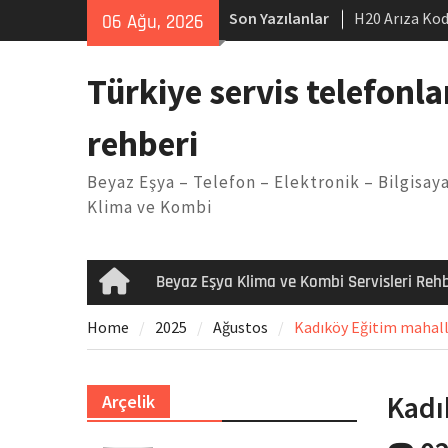
Skip
Son Yazılanlar
H20 Arıza Kod
06 Ağu, 2026
to
makinesi Sor
content
LG kombi E2 
Türkiye servis telefonla
Arçelik buzdo
Yöntemleri
rehberi
Vaillant çama
Kodu
Beyaz Eşya – Telefon – Elektronik – Bilgisaya
Ferroli klima
Klima ve Kombi
Beyaz Eşya Klima ve Kombi Servisleri Rehb
Home
Home
2025
Ağustos
Kadıköy Eğitim mahalle
Kadı
Arçelik