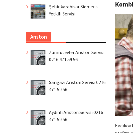
Komb
Şebinkarahisar Siemens
Yetkili Servisi
Ariston
Zümrütevler Ariston Servisi
0216 471 59 56
Sarıgazi Ariston Servisi 0216
471 59 56
Aydınlı Ariston Servisi 0216
471 59 56
Kadıköy 
profesyo