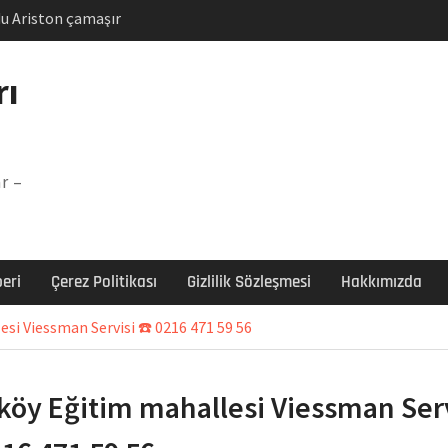
u Ariston çamaşır
unu
Arızası Çözümü
rı
labı F5 Hatası Çözüm
şır makinesi E03 Arıza
r –
 E3 Arızası Çözümü
eri
Çerez Politikası
Gizlilik Sözleşmesi
Hakkımızda
si Viessman Servisi ☎️ 0216 471 59 56
köy Eğitim mahallesi Viessman Serv