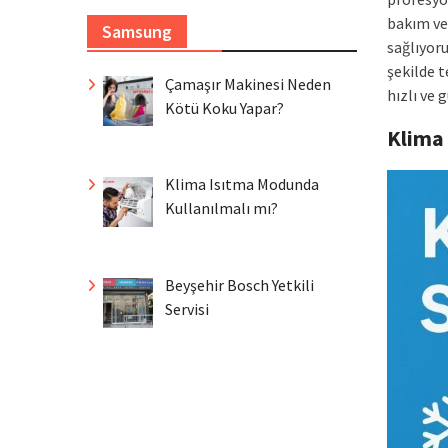
bakım ve
Samsung
sağlıyoru
şekilde 
Çamaşır Makinesi Neden
hızlı ve 
Kötü Koku Yapar?
Klima
Klima Isıtma Modunda
Kullanılmalı mı?
Beyşehir Bosch Yetkili
Servisi