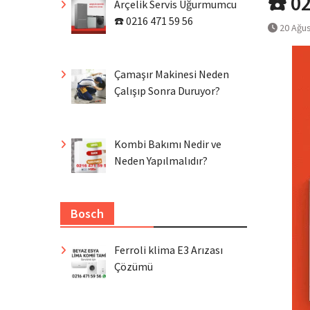
☎️ 0
Arçelik Servis Uğurmumcu
☎️ 0216 471 59 56
20 Ağu
Çamaşır Makinesi Neden
Çalışıp Sonra Duruyor?
Kombi Bakımı Nedir ve
Neden Yapılmalıdır?
Bosch
Ferroli klima E3 Arızası
Çözümü