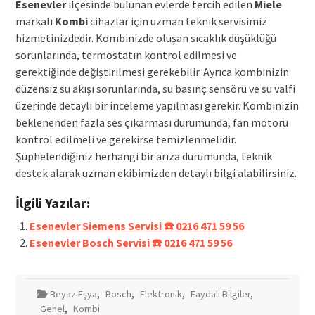
Esenevler
ilçesinde bulunan evlerde tercih edilen
Miele
markalı
Kombi
cihazlar için uzman teknik servisimiz
hizmetinizdedir. Kombinizde oluşan sıcaklık düşüklüğü
sorunlarında, termostatın kontrol edilmesi ve
gerektiğinde değiştirilmesi gerekebilir. Ayrıca kombinizin
düzensiz su akışı sorunlarında, su basınç sensörü ve su valfi
üzerinde detaylı bir inceleme yapılması gerekir. Kombinizin
beklenenden fazla ses çıkarması durumunda, fan motoru
kontrol edilmeli ve gerekirse temizlenmelidir.
Şüphelendiğiniz herhangi bir arıza durumunda, teknik
destek alarak uzman ekibimizden detaylı bilgi alabilirsiniz.
İlgili Yazılar:
Esenevler Siemens Servisi ☎️ 0216 471 59 56
Esenevler Bosch Servisi ☎️ 0216 471 59 56
Beyaz Eşya
,
Bosch
,
Elektronik
,
Faydalı Bilgiler
,
Genel
,
Kombi