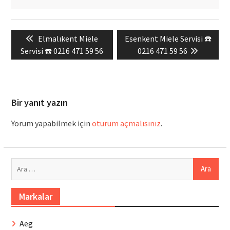
Yazı
Previous
Next
Elmalıkent Miele
Esenkent Miele Servisi ☎️
gezinmesi
post:
post:
Servisi ☎️ 0216 471 59 56
0216 471 59 56
Bir yanıt yazın
Yorum yapabilmek için
oturum açmalısınız
.
Arama:
Markalar
Aeg