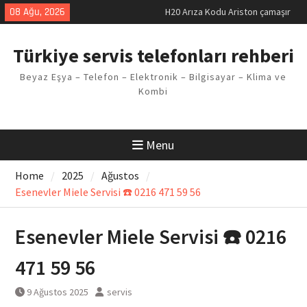
makinesi Sorunu
Skip
08 Ağu, 2026
LG kombi E2 Arızası Çözümü
to
Arçelik buzdolabı F5 Hatası
content
Çözüm Yöntemleri
Türkiye servis telefonları rehberi
Vaillant çamaşır makinesi E03
Arıza Kodu
Beyaz Eşya – Telefon – Elektronik – Bilgisayar – Klima ve
Ferroli klima E3 Arızası Çözümü
Kombi
Menu
Home
2025
Ağustos
Esenevler Miele Servisi ☎️ 0216 471 59 56
Esenevler Miele Servisi ☎️ 0216
471 59 56
9 Ağustos 2025
servis