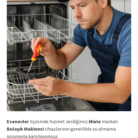
Esenevler
ilçesinde hizmet verdiğimiz
Miele
markalı
Bulaşık Makinesi
cihazlarının genellikle su almama
sorunuyla karşılaşıyoruz.