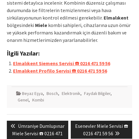
sistemi detaylıca incelenir. Kombinin düzensiz çalışması
durumunda ise filtrelerin temizlenmesi veya hava
sirkülasyonunun kontrol edilmesi gerekebilir.
Elmalıkent
bölgesindeki
Miele
kombi sahipleri, cihazlarına uzun ömür
ve yüksek performans kazandırmak için düzenli bakım ve
onarım hizmetlerimizden yararlanabilirler.
İlgili Yazılar:
Elmalıkent Siemens Servisi ☎️ 0216 471 59 56
Elmalıkent Profilo Servisi ☎️ 0216 471 59 56
Beyaz Eşya
,
Bosch
,
Elektronik
,
Faydalı Bilgiler
,
Genel
,
Kombi
Yazı
Previous
Next
Ümraniye Dumlupınar
Esenevler Miele Servisi ☎️
gezinmesi
post:
post:
Miele Servisi ☎️ 0216 471
0216 471 59 56