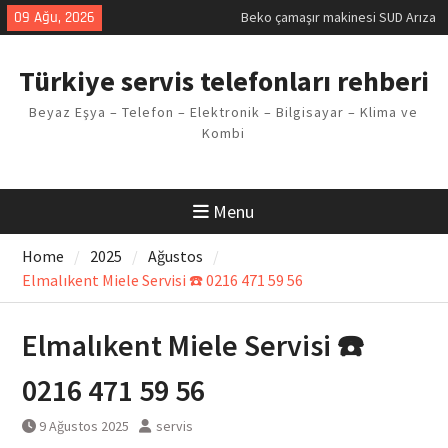
Kodu
Skip
09 Ağu, 2026
Demirdöküm buzdolabı E1 Arıza
to
Kodu
content
Demirdöküm çamaşır makinesi E5
Türkiye servis telefonları rehberi
Arızası Çözümü
E02 Arıza Kodu Regal kombi
Beyaz Eşya – Telefon – Elektronik – Bilgisayar – Klima ve
Sorunu
Kombi
Viessmann kombi F3 Hatası
Çözüm Yöntemleri
Menu
Home
2025
Ağustos
Elmalıkent Miele Servisi ☎️ 0216 471 59 56
Elmalıkent Miele Servisi ☎️
0216 471 59 56
9 Ağustos 2025
servis