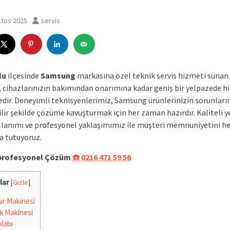
stos 2025
servis
lu
ilçesinde
Samsung
markasına özel teknik servis hizmeti suna
, cihazlarınızın bakımından onarımına kadar geniş bir yelpazede 
dir. Deneyimli teknisyenlerimiz, Samsung ürünlerinizin sorunlarını
ilir şekilde çözüme kavuşturmak için her zaman hazırdır. Kaliteli 
llanımı ve profesyonel yaklaşımımız ile müşteri memnuniyetini h
a tutuyoruz.
e profesyonel Çözüm
☎️ 0216 471 59 56
lar
[
Gizle
]
r Makinesi
k Makinesi
labı