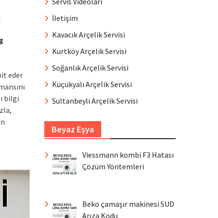
Servis Videoları
İletişim
Kavacık Arçelik Servisi
g
Kurtköy Arçelik Servisi
Soğanlık Arçelik Servisi
it eder
Küçükyalı Arçelik Servisi
mansını
 bilgi
Sultanbeyli Arçelik Servisi
zla,
in
Beyaz Eşya
Viessmann kombi F3 Hatası
Çözüm Yöntemleri
Beko çamaşır makinesi SUD
Arıza Kodu