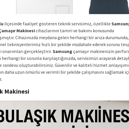
lu
ilçesinde faaliyet gösteren teknik servisimiz, özellikle
Samsun
Çamaşır Makinesi
cihazlarının tamiri ve bakımı konusunda
mıştır. Cihazınızda meydana gelen herhangi bir arıza durumunda,
nel teknisyenlerimiz hızlı bir şekilde müdahale ederek sorunu tesp
i onarımları gerçekleştirir.
Samsung
çamaşır makinenizin perfor
 herhangi bir sorunla karşılaştığınızda, servisimizi arayarak detaylı
ve randevu oluşturabilirsiniz. Güvenilir ve kaliteli hizmet anlayışımı
ın daha uzun ömürlü ve verimli bir şekilde çalışmasını sağlamak iç
z.
ık Makinesi