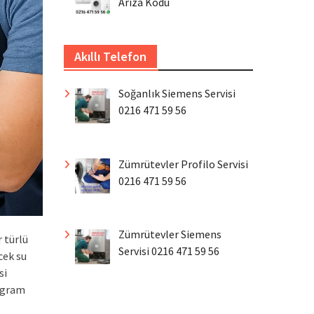
Arıza Kodu
Akıllı Telefon
Soğanlık Siemens Servisi
0216 471 59 56
Zümrütevler Profilo Servisi
0216 471 59 56
Zümrütevler Siemens
 türlü
Servisi 0216 471 59 56
cek su
si
rogram