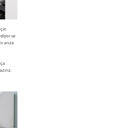
için
ediyor ve
ir arıza
rça
zırız.