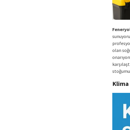
Feneryo
sunuyoruz
profesyon
olan soğ
onarıyor
karşılaş
stoğumuz 
Klima