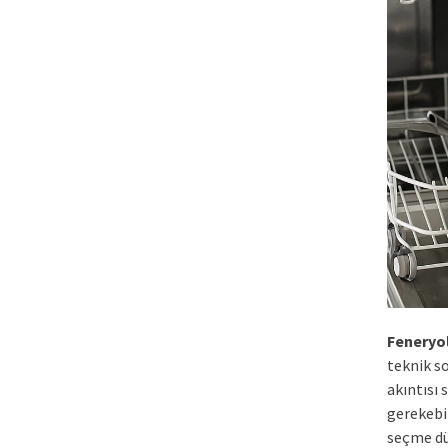
Feneryo
teknik s
akıntısı 
gerekebi
seçme dü