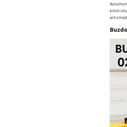
durumund
emin olu
artırmada
Buzdo