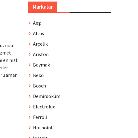
Markalar
Aeg
Altus
Arçelik
n uzman
hizmet
Ariston
 en hızlı
Baymak
yedek
er zaman
Beko
Bosch
Demirdöküm
Electrolux
Ferroli
Hotpoint