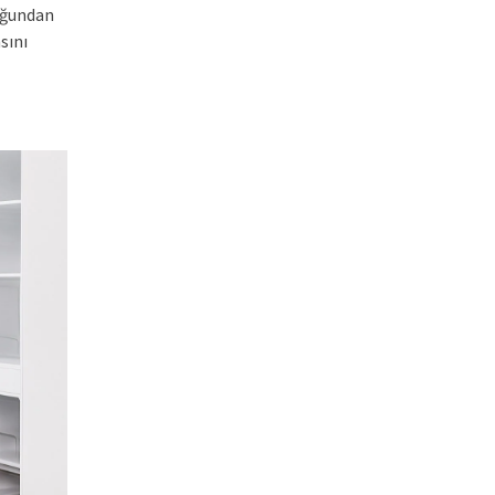
uğundan
sını