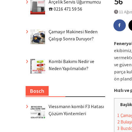
56
Arçelik Servis Uğurmumcu
☎️ 0216 471 59 56
11 Ağu
Çamaşır Makinesi Neden
Çalışıp Sonra Duruyor?
Feneryo
ekibimiz
vermekte
Kombi Bakımı Nedir ve
ve güven
Neden Yapılmalıdır?
parça ku
ön pland
Hızlı v
Bosch
Başlık
Viessmann kombi F3 Hatası
Çözüm Yöntemleri
1
Çamaşı
2
Bulaşı
3
Buzdo