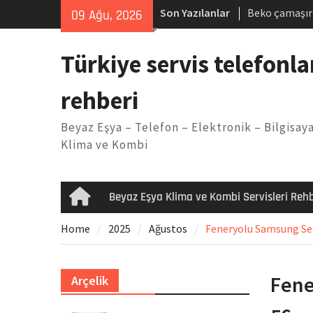
Skip
Son Yazılanlar
Beko çamaşır
09 Ağu, 2026
to
Demirdöküm b
content
Demirdöküm ç
Türkiye servis telefonla
Arızası Çözü
E02 Arıza Ko
rehberi
Viessmann ko
Yöntemleri
Beyaz Eşya – Telefon – Elektronik – Bilgisaya
Klima ve Kombi
Beyaz Eşya Klima ve Kombi Servisleri Rehb
Home
Home
2025
Ağustos
Feneryolu Samsung Serv
Fene
Arçelik