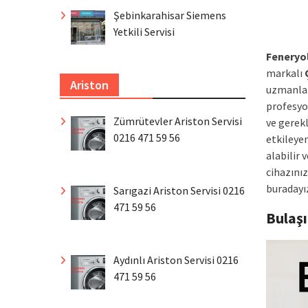
Şebinkarahisar Siemens
Yetkili Servisi
Feneryo
markalı
Ariston
uzmanlaş
profesyo
Zümrütevler Ariston Servisi
ve gerekl
0216 471 59 56
etkileyen
alabilir 
cihazınız
buradayı
Sarıgazi Ariston Servisi 0216
471 59 56
Bulaş
Aydınlı Ariston Servisi 0216
471 59 56