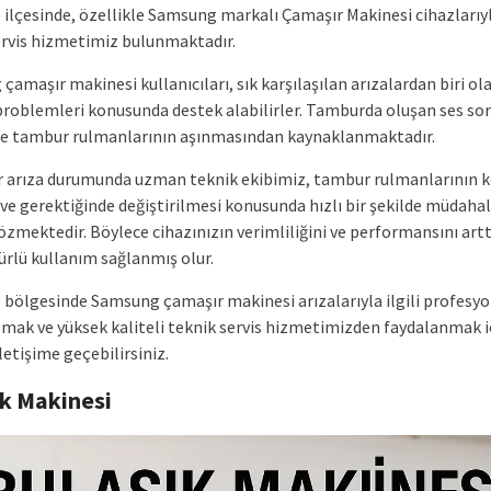
 ilçesinde, özellikle Samsung markalı Çamaşır Makinesi cihazlarıyla
ervis hizmetimiz bulunmaktadır.
amaşır makinesi kullanıcıları, sık karşılaşılan arızalardan biri ol
roblemleri konusunda destek alabilirler. Tamburda oluşan ses sor
le tambur rulmanlarının aşınmasından kaynaklanmaktadır.
ir arıza durumunda uzman teknik ekibimiz, tambur rulmanlarının 
 ve gerektiğinde değiştirilmesi konusunda hızlı bir şekilde müdaha
özmektedir. Böylece cihazınızın verimliliğini ve performansını art
rlü kullanım sağlanmış olur.
e bölgesinde Samsung çamaşır makinesi arızalarıyla ilgili profesy
lmak ve yüksek kaliteli teknik servis hizmetimizden faydalanmak i
letişime geçebilirsiniz.
ık Makinesi