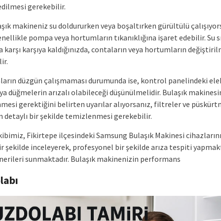
dilmesi gerekebilir.
aşık makineniz su doldururken veya boşaltırken gürültülü çalışıyor
ellikle pompa veya hortumların tıkanıklığına işaret edebilir. Su sı
 karşı karşıya kaldığınızda, contaların veya hortumların değiştiri
ir.
arın düzgün çalışmaması durumunda ise, kontrol panelindeki ele
ya düğmelerin arızalı olabileceği düşünülmelidir. Bulaşık makinesi
esi gerektiğini belirten uyarılar alıyorsanız, filtreler ve püskür
n detaylı bir şekilde temizlenmesi gerekebilir.
kibimiz, Fikirtepe ilçesindeki Samsung Bulaşık Makinesi cihazlarını
ir şekilde inceleyerek, profesyonel bir şekilde arıza tespiti yapmak
erileri sunmaktadır. Bulaşık makinenizin performans
labı