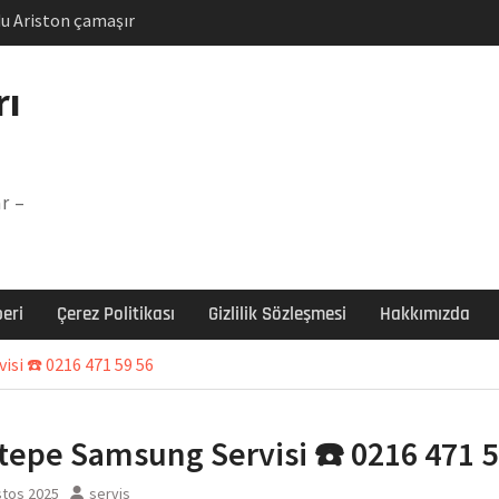
u Ariston çamaşır
unu
Arızası Çözümü
rı
labı F5 Hatası Çözüm
şır makinesi E03 Arıza
r –
 E3 Arızası Çözümü
eri
Çerez Politikası
Gizlilik Sözleşmesi
Hakkımızda
isi ☎️ 0216 471 59 56
rtepe Samsung Servisi ☎️ 0216 471 5
stos 2025
servis