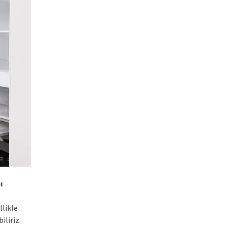
ı
llikle
iliriz.