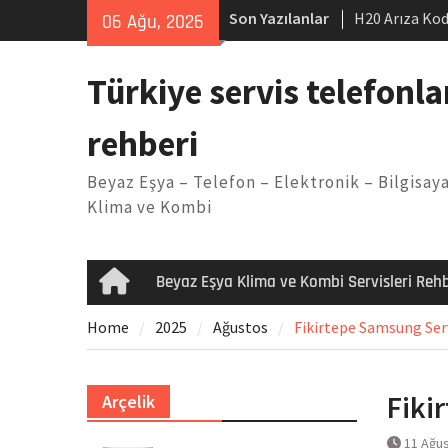
Skip
Son Yazılanlar
H20 Arıza Kod
06 Ağu, 2026
to
makinesi Sor
content
LG kombi E2 
Türkiye servis telefonla
Arçelik buzdo
Yöntemleri
rehberi
Vaillant çama
Kodu
Beyaz Eşya – Telefon – Elektronik – Bilgisaya
Ferroli klima
Klima ve Kombi
Beyaz Eşya Klima ve Kombi Servisleri Rehb
Home
Home
2025
Ağustos
Fikirtepe Samsung Serv
Fiki
Arçelik
11 Ağu