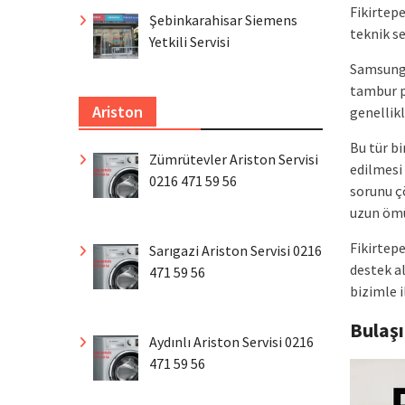
Fikirtepe
Şebinkarahisar Siemens
teknik s
Yetkili Servisi
Samsung ç
tambur p
Ariston
genellik
Bu tür b
Zümrütevler Ariston Servisi
edilmesi
0216 471 59 56
sorunu ç
uzun ömü
Fikirtep
Sarıgazi Ariston Servisi 0216
destek a
471 59 56
bizimle i
Bulaş
Aydınlı Ariston Servisi 0216
471 59 56