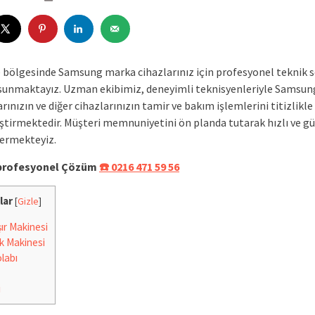
e bölgesinde Samsung marka cihazlarınız için profesyonel teknik s
sunmaktayız. Uzman ekibimiz, deneyimli teknisyenleriyle Samsun
rınızın ve diğer cihazlarınızın tamir ve bakım işlemlerini titizlikle
ştirmektedir. Müşteri memnuniyetini ön planda tutarak hızlı ve gü
ermekteyiz.
e profesyonel Çözüm
☎️ 0216 471 59 56
lar
[
Gizle
]
r Makinesi
k Makinesi
labı
i