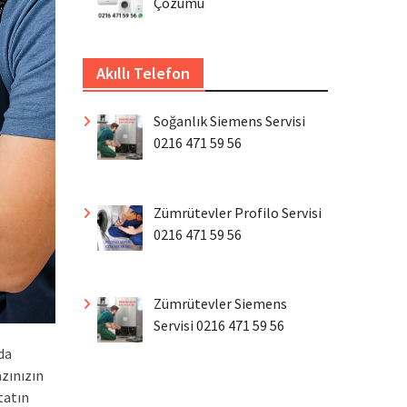
Çözümü
Akıllı Telefon
Soğanlık Siemens Servisi
0216 471 59 56
Zümrütevler Profilo Servisi
0216 471 59 56
Zümrütevler Siemens
Servisi 0216 471 59 56
da
zınızın
tatın