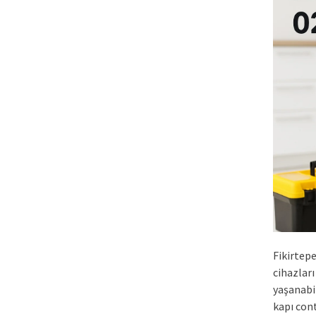
Fikirtepe
cihazlar
yaşanabi
kapı con