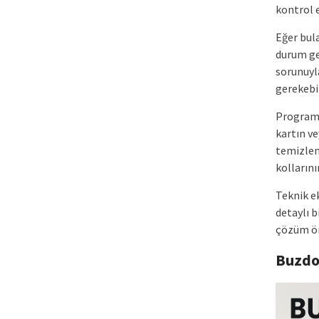
kontrol e
Eğer bul
durum gen
sorunuyla
gerekebil
Programl
kartın ve
temizlenm
kollarını
Teknik e
detaylı b
çözüm ön
Buzdo