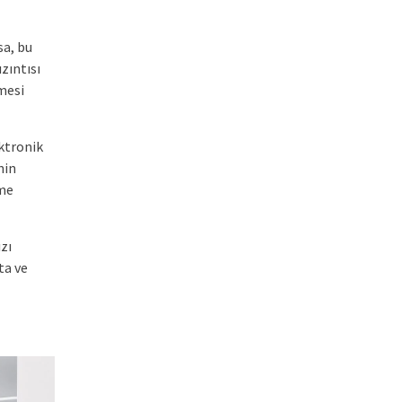
sa, bu
zıntısı
lmesi
ktronik
nin
tme
zı
ta ve