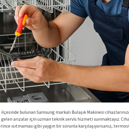
e ilçesinde bulunan Samsung markalı Bulaşık Makinesi cihazlarınız
gelen arızalar için uzman teknik servis hizmeti sunmaktayız. Ciha
rince ısıtmaması gibi yaygın bir sorunla karşılaşıyorsanız, termos