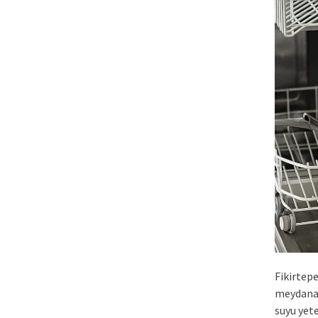
Fikirtep
meydana 
suyu yete