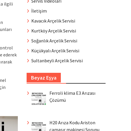
Servis Videoları
 ilgili
İletişim
Kavacık Arçelik Servisi
an
unları
Kurtköy Arçelik Servisi
Soğanlık Arçelik Servisi
kontrol
Küçükyalı Arçelik Servisi
le ederek
Sultanbeyli Arçelik Servisi
tırarak
Beyaz Eşya
onel
çin
Ferroli klima E3 Arızası
Çözümü
H20 Arıza Kodu Ariston
çamaşır makinesi Sorunu