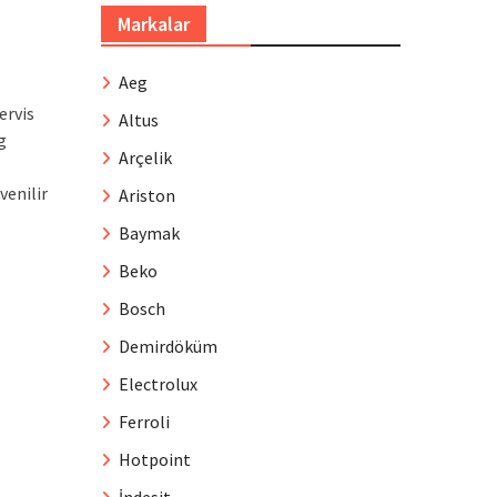
Markalar
Aeg
ervis
Altus
g
Arçelik
venilir
Ariston
Baymak
Beko
Bosch
Demirdöküm
Electrolux
Ferroli
Hotpoint