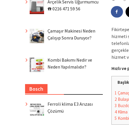
Arçelik Servis Uğurmumcu
☎️ 0216 471 59 56
Fikirtep
Çamaşır Makinesi Neden
hizmeti 
Çalışıp Sonra Duruyor?
telefonla
gerçekle
hizmet v
Kombi Bakımı Nedir ve
Neden Yapılmalıdır?
Hızlı v
Başlık
Bosch
1
Çamaşı
2
Bulaşı
Ferroli klima E3 Arızası
3
Buzdo
Çözümü
4
Klima
5
Komb