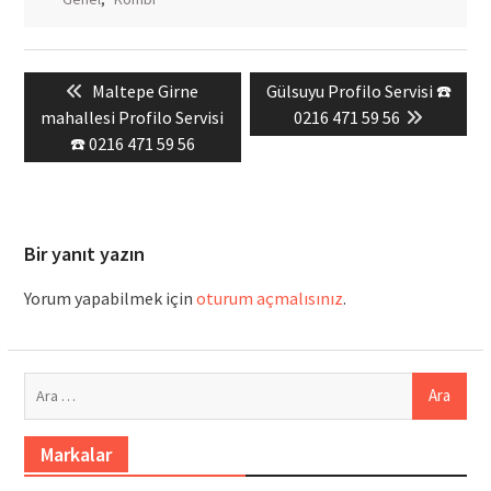
Yazı
Previous
Next
Maltepe Girne
Gülsuyu Profilo Servisi ☎️
gezinmesi
post:
post:
mahallesi Profilo Servisi
0216 471 59 56
☎️ 0216 471 59 56
Bir yanıt yazın
Yorum yapabilmek için
oturum açmalısınız
.
Arama:
Markalar