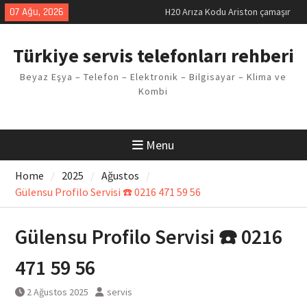
makinesi Sorunu
Skip
07 Ağu, 2026
LG kombi E2 Arızası Çözümü
to
Arçelik buzdolabı F5 Hatası
content
Çözüm Yöntemleri
Türkiye servis telefonları rehberi
Vaillant çamaşır makinesi E03
Arıza Kodu
Beyaz Eşya – Telefon – Elektronik – Bilgisayar – Klima ve
Ferroli klima E3 Arızası Çözümü
Kombi
Menu
Home
2025
Ağustos
Gülensu Profilo Servisi ☎️ 0216 471 59 56
Gülensu Profilo Servisi ☎️ 0216
471 59 56
2 Ağustos 2025
servis