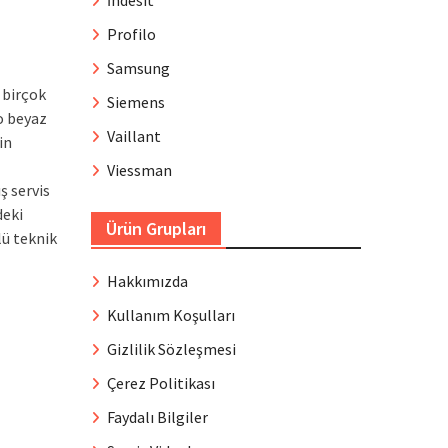
İndesit
Profilo
Samsung
 birçok
Siemens
o beyaz
Vaillant
in
Viessman
ş servis
deki
Ürün Grupları
lü teknik
Hakkımızda
Kullanım Koşulları
Gizlilik Sözleşmesi
Çerez Politikası
Faydalı Bilgiler