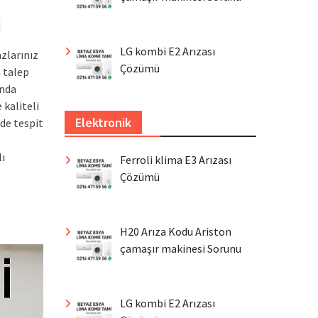
LG kombi E2 Arızası
zlarınız
Çözümü
 talep
unda
 kaliteli
Elektronik
de tespit
lı
Ferroli klima E3 Arızası
Çözümü
H20 Arıza Kodu Ariston
çamaşır makinesi Sorunu
LG kombi E2 Arızası