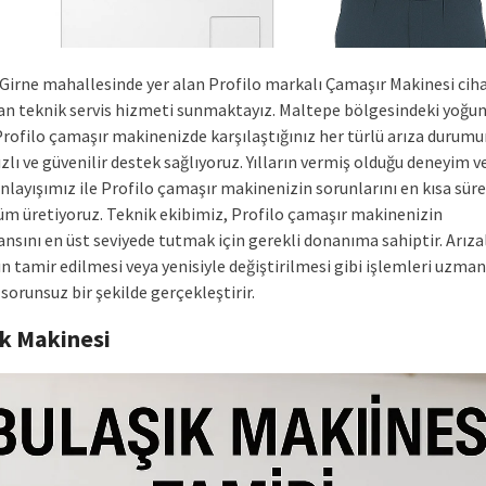
Girne mahallesinde yer alan Profilo markalı Çamaşır Makinesi ciha
an teknik servis hizmeti sunmaktayız. Maltepe bölgesindeki yoğun
Profilo çamaşır makinenizde karşılaştığınız her türlü arıza durum
ızlı ve güvenilir destek sağlıyoruz. Yılların vermiş olduğu deneyim ve
nlayışımız ile Profilo çamaşır makinenizin sorunlarını en kısa süre
üm üretiyoruz. Teknik ekibimiz, Profilo çamaşır makinenizin
nsını en üst seviyede tutmak için gerekli donanıma sahiptir. Arıza
n tamir edilmesi veya yenisiyle değiştirilmesi gibi işlemleri uzman
sorunsuz bir şekilde gerçekleştirir.
ık Makinesi