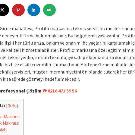
Girne mahallesi, Profilo markasına teknik servis hizmetleri sunan
 deneyimli firma bulunmaktadır. Bu bölgelerde yaşayanlar, Profil
la ilgili her türlü arıza, bakım ve onarım ihtiyaçlarını karşılamak iç
 ve kaliteli hizmet alabilirler. Profilo markasına özel eğitim almış
nel teknisyenler, en son teknolojiye sahip ekipmanlarla donatılmı
ile hızlı ve etkili çözümler sunmaktadır. Maltepe Girne mahallesin
teknik servisleri, müşteri memnuniyetini ön planda tutarak her tür
n kısa sürede çözmeyi hedeflemektedir.
e profesyonel Çözüm
☎️ 0216 471 59 56
lar
[
Gizle
]
r Makinesi
k Makinesi
labı