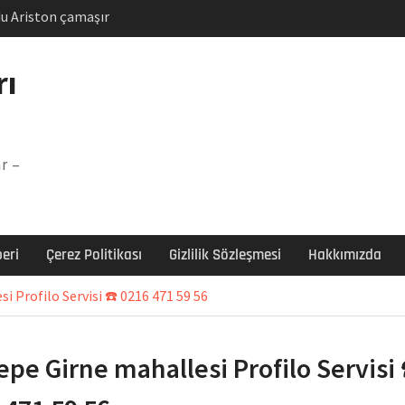
u Ariston çamaşır
unu
Arızası Çözümü
rı
labı F5 Hatası Çözüm
şır makinesi E03 Arıza
r –
 E3 Arızası Çözümü
eri
Çerez Politikası
Gizlilik Sözleşmesi
Hakkımızda
i Profilo Servisi ☎️ 0216 471 59 56
epe Girne mahallesi Profilo Servisi 