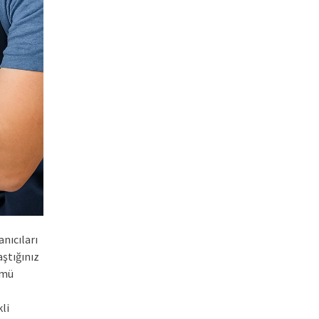
anıcıları
aştığınız
ümü
li