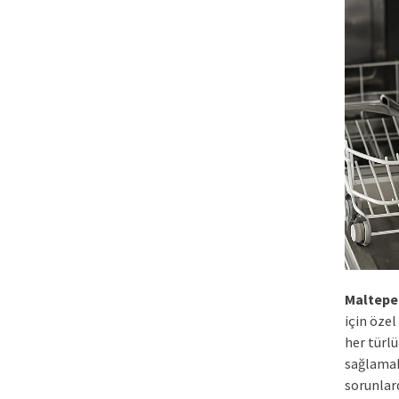
Maltepe
için özel
her türl
sağlamak
sorunlard