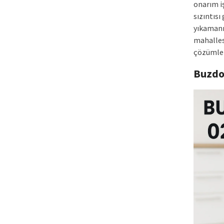
onarım i
sızıntısı
yıkamanı
mahallesi
çözümler
Buzdo