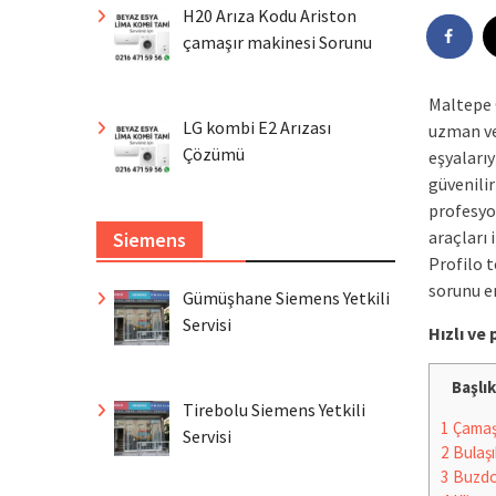
H20 Arıza Kodu Ariston
çamaşır makinesi Sorunu
Maltepe 
LG kombi E2 Arızası
uzman ve
Çözümü
eşyalarıy
güvenilir
profesyo
araçları 
Siemens
Profilo 
sorunu e
Gümüşhane Siemens Yetkili
Servisi
Hızlı v
Başlık
Tirebolu Siemens Yetkili
1
Çamaşı
Servisi
2
Bulaşı
3
Buzdo