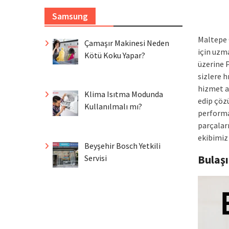
Samsung
Maltepe 
Çamaşır Makinesi Neden
için uzm
Kötü Koku Yapar?
üzerine 
sizlere h
hizmet a
Klima Isıtma Modunda
edip çöz
Kullanılmalı mı?
performa
parçaları
ekibimiz 
Beyşehir Bosch Yetkili
Bulaş
Servisi