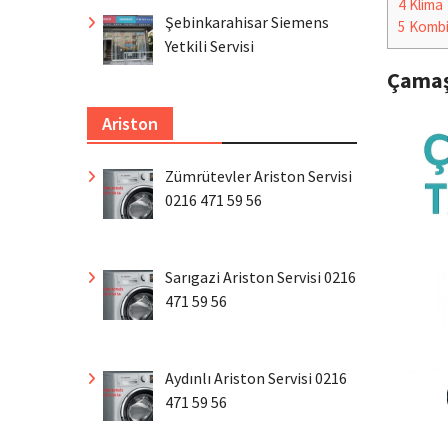
4
Klima
Şebinkarahisar Siemens
5
Komb
Yetkili Servisi
Çamaş
Ariston
Zümrütevler Ariston Servisi
0216 471 59 56
Sarıgazi Ariston Servisi 0216
471 59 56
Aydınlı Ariston Servisi 0216
471 59 56