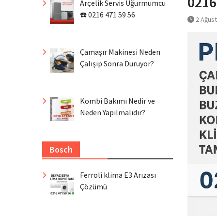
0216
Arçelik Servis Uğurmumcu
☎️ 0216 471 59 56
2 Ağus
Çamaşır Makinesi Neden
Çalışıp Sonra Duruyor?
Kombi Bakımı Nedir ve
Neden Yapılmalıdır?
Bosch
Ferroli klima E3 Arızası
Çözümü