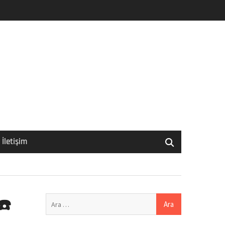
İletişim
Arama:
☎️