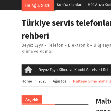
Skip
Son Yazılanlar
H20 Arıza Kod
08 Ağu, 2026
to
makinesi Sor
content
LG kombi E2 
Türkiye servis telefonla
Arçelik buzdo
Yöntemleri
rehberi
Vaillant çama
Kodu
Beyaz Eşya – Telefon – Elektronik – Bilgisaya
Ferroli klima
Klima ve Kombi
Beyaz Eşya Klima ve Kombi Servisleri Rehb
Home
Home
2025
Ağustos
Maltepe Girne mahalles
Malt
Arçelik