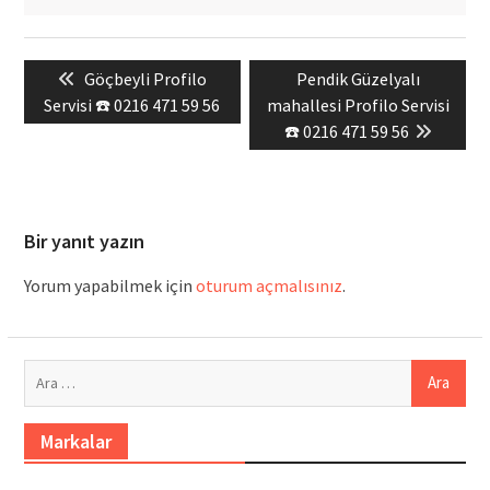
Yazı
Previous
Next
Göçbeyli Profilo
Pendik Güzelyalı
gezinmesi
post:
post:
Servisi ☎️ 0216 471 59 56
mahallesi Profilo Servisi
☎️ 0216 471 59 56
Bir yanıt yazın
Yorum yapabilmek için
oturum açmalısınız
.
Arama:
Markalar