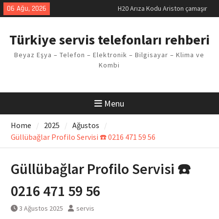
makinesi Sorunu
Skip
06 Ağu, 2026
LG kombi E2 Arızası Çözümü
to
Arçelik buzdolabı F5 Hatası
content
Çözüm Yöntemleri
Türkiye servis telefonları rehberi
Vaillant çamaşır makinesi E03
Arıza Kodu
Beyaz Eşya – Telefon – Elektronik – Bilgisayar – Klima ve
Ferroli klima E3 Arızası Çözümü
Kombi
Menu
Home
2025
Ağustos
Güllübağlar Profilo Servisi ☎️ 0216 471 59 56
Güllübağlar Profilo Servisi ☎️
0216 471 59 56
3 Ağustos 2025
servis