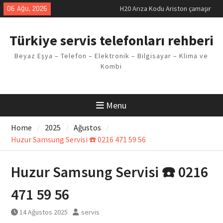
makinesi Sorunu
Skip
06 Ağu, 2026
LG kombi E2 Arızası Çözümü
to
Arçelik buzdolabı F5 Hatası
content
Çözüm Yöntemleri
Türkiye servis telefonları rehberi
Vaillant çamaşır makinesi E03
Arıza Kodu
Beyaz Eşya – Telefon – Elektronik – Bilgisayar – Klima ve
Ferroli klima E3 Arızası Çözümü
Kombi
Menu
Home
2025
Ağustos
Huzur Samsung Servisi ☎️ 0216 471 59 56
Huzur Samsung Servisi ☎️ 0216
471 59 56
14 Ağustos 2025
servis