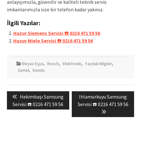
anlayışımızla, güvenilir ve kaliteli teknik servis
imkanlarımızla size bir telefon kadar yakınız.
İlgili Yazılar:
Huzur Siemens Servisi ☎️ 0216 471 59 56
Huzur Miele Servisi ☎️ 0216 471 59 56
Beyaz Eşya
,
Bosch
,
Elektronik
,
Faydalı Bilgiler
,
Genel
,
Kombi
Yazı
Previous
Next
Hekimbaşı Samsung
Ihlamurkuyu Samsung
gezinmesi
post:
post:
Servisi ☎️ 0216 471 59 56
Servisi ☎️ 0216 471 59 56