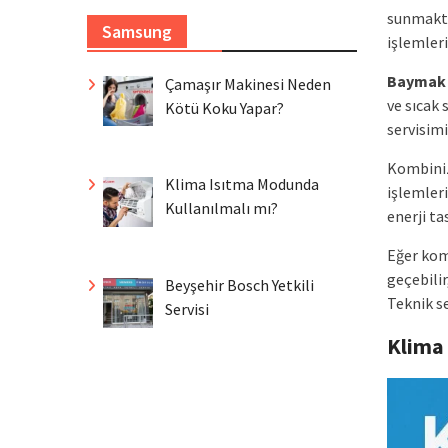
sunmakta
Samsung
işlemleri
Baymak
Çamaşır Makinesi Neden
ve sıcak
Kötü Koku Yapar?
servisimi
Kombiniz
Klima Isıtma Modunda
işlemler
Kullanılmalı mı?
enerji ta
Eğer kom
geçebili
Beyşehir Bosch Yetkili
Teknik se
Servisi
Klima