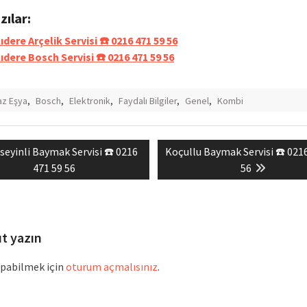
azılar:
ıdere Arçelik Servisi ☎️ 0216 471 59 56
lıdere Bosch Servisi ☎️ 0216 471 59 56
z Eşya
,
Bosch
,
Elektronik
,
Faydalı Bilgiler
,
Genel
,
Kombi
evious
Next
seyinli Baymak Servisi ☎️ 0216
Koçullu Baymak Servisi ☎️ 021
mesi
st:
post:
471 59 56
56
ıt yazın
pabilmek için
oturum açmalısınız
.