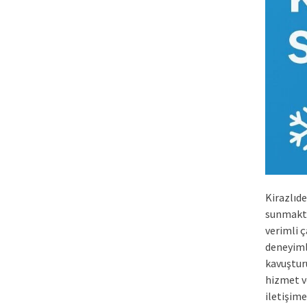
Kirazlıde
sunmakta
verimli ç
deneyiml
kavuşturu
hizmet v
iletişime