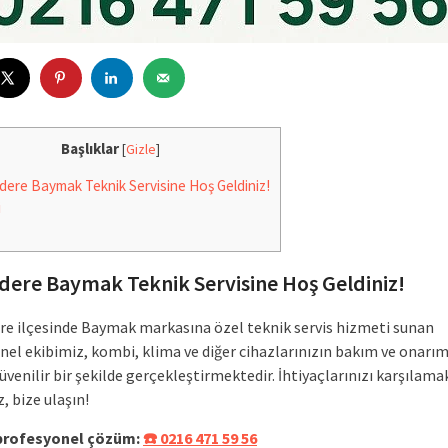
Başlıklar
[
Gizle
]
ıdere Baymak Teknik Servisine Hoş Geldiniz!
i
ıdere Baymak Teknik Servisine Hoş Geldiniz!
ere ilçesinde Baymak markasına özel teknik servis hizmeti sunan
nel ekibimiz, kombi, klima ve diğer cihazlarınızın bakım ve onarım
güvenilir bir şekilde gerçekleştirmektedir. İhtiyaçlarınızı karşılamak
, bize ulaşın!
 profesyonel çözüm:
☎️ 0216 471 59 56