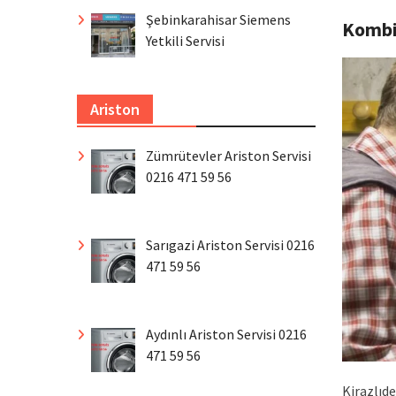
Şebinkarahisar Siemens
Komb
Yetkili Servisi
Ariston
Zümrütevler Ariston Servisi
0216 471 59 56
Sarıgazi Ariston Servisi 0216
471 59 56
Aydınlı Ariston Servisi 0216
471 59 56
Kirazlıde