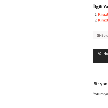
İlgili Y
Kirazl
Kiraz
Beya
Yazı
Pr
Hü
gezin
po
Bir yan
Yorum ya