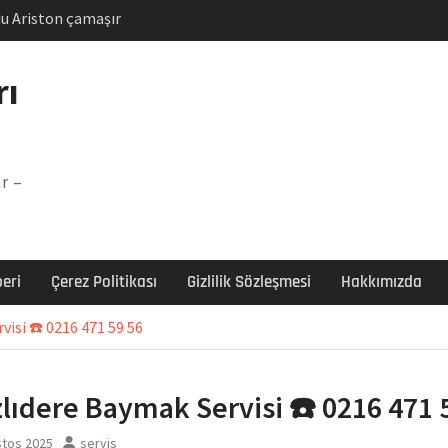
u Ariston çamaşır
unu
Arızası Çözümü
rı
labı F5 Hatası Çözüm
şır makinesi E03 Arıza
r –
 E3 Arızası Çözümü
eri
Çerez Politikası
Gizlilik Sözleşmesi
Hakkımızda
visi ☎️ 0216 471 59 56
zlıdere Baymak Servisi ☎️ 0216 471 
stos 2025
servis