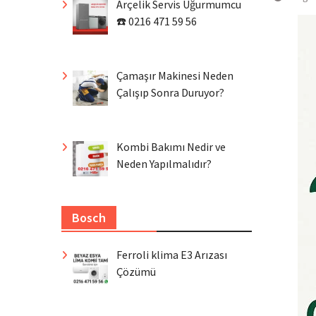
Arçelik Servis Uğurmumcu
☎️ 0216 471 59 56
Çamaşır Makinesi Neden
Çalışıp Sonra Duruyor?
Kombi Bakımı Nedir ve
Neden Yapılmalıdır?
Bosch
Ferroli klima E3 Arızası
Çözümü