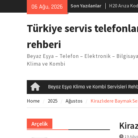
Skip
Son Yazılanlar
H20 Arıza Kod
06 Ağu, 2026
to
makinesi Sor
content
LG kombi E2 
Türkiye servis telefonla
Arçelik buzdo
Yöntemleri
rehberi
Vaillant çama
Kodu
Beyaz Eşya – Telefon – Elektronik – Bilgisaya
Ferroli klima
Klima ve Kombi
Beyaz Eşya Klima ve Kombi Servisleri Rehb
Home
Home
2025
Ağustos
Kirazlıdere Baymak Ser
Kira
Arçelik
19 Ağu