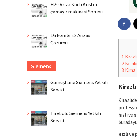
H20 Arıza Kodu Ariston
çamaşır makinesi Sorunu
LG kombi E2 Arızası
Çözümü
1
Kirazl
2
Komb
Siemens
3
Klima
Gümüşhane Siemens Yetkili
Kirazl
Servisi
Kirazlıd
profesyo
Tirebolu Siemens Yetkili
hızlı ve 
Servisi
buradayız
Hızlı ve