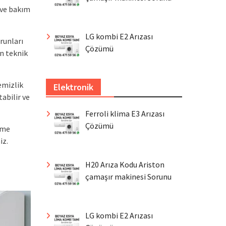
 ve bakım
LG kombi E2 Arızası
runları
Çözümü
n teknik
emizlik
Elektronik
abilir ve
Ferroli klima E3 Arızası
Çözümü
ime
iz.
H20 Arıza Kodu Ariston
çamaşır makinesi Sorunu
LG kombi E2 Arızası