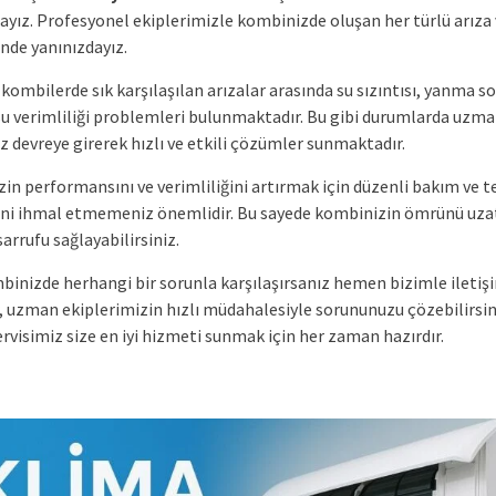
yız. Profesyonel ekiplerimizle kombinizde oluşan her türlü arıza
nde yanınızdayız.
kombilerde sık karşılaşılan arızalar arasında su sızıntısı, yanma so
 su verimliliği problemleri bulunmaktadır. Bu gibi durumlarda uzma
z devreye girerek hızlı ve etkili çözümler sunmaktadır.
in performansını ve verimliliğini artırmak için düzenli bakım ve t
ini ihmal etmemeniz önemlidir. Bu sayede kombinizin ömrünü uzat
sarrufu sağlayabilirsiniz.
binizde herhangi bir sorunla karşılaşırsanız hemen bizimle iletiş
r, uzman ekiplerimizin hızlı müdahalesiyle sorununuzu çözebilirsin
rvisimiz size en iyi hizmeti sunmak için her zaman hazırdır.