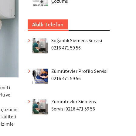
Çözümü
Akıllı Telefon
Soğanlık Siemens Servisi
0216 471 59 56
Zümrütevler Profilo Servisi
0216 471 59 56
zmeti
lü ve
Zümrütevler Siemens
Servisi 0216 471 59 56
nu çözüme
kaliteli
bizimle