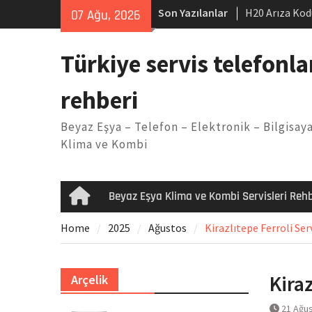
Skip
Son Yazılanlar
H20 Arıza Kod
07 Ağu, 2026
to
makinesi Sor
content
LG kombi E2 
Türkiye servis telefonla
Arçelik buzdo
Yöntemleri
rehberi
Vaillant çama
Kodu
Beyaz Eşya – Telefon – Elektronik – Bilgisaya
Ferroli klima
Klima ve Kombi
Beyaz Eşya Klima ve Kombi Servisleri Rehb
Home
Home
2025
Ağustos
Kirazlıtepe Ferroli Ser
Kiraz
Arçelik
21 Ağu