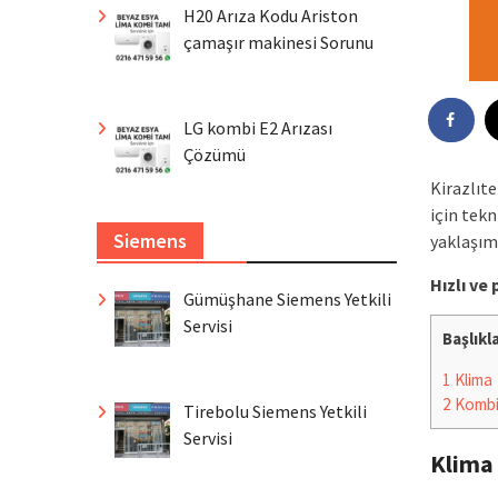
H20 Arıza Kodu Ariston
çamaşır makinesi Sorunu
LG kombi E2 Arızası
Çözümü
Kirazlıte
için tek
Siemens
yaklaşımı
Hızlı ve
Gümüşhane Siemens Yetkili
Servisi
Başlıkl
1
Klima
2
Komb
Tirebolu Siemens Yetkili
Servisi
Klima