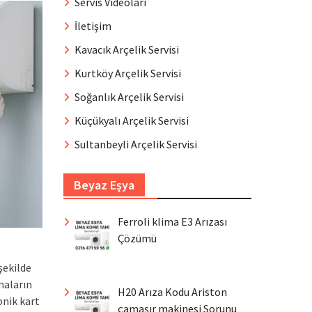
Servis Videoları
İletişim
Kavacık Arçelik Servisi
Kurtköy Arçelik Servisi
Soğanlık Arçelik Servisi
Küçükyalı Arçelik Servisi
Sultanbeyli Arçelik Servisi
Beyaz Eşya
Ferroli klima E3 Arızası
Çözümü
şekilde
maların
H20 Arıza Kodu Ariston
onik kart
çamaşır makinesi Sorunu