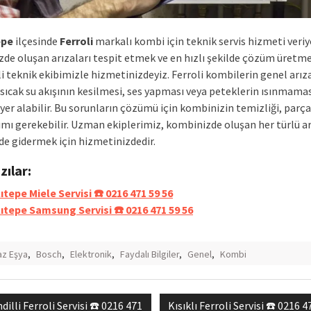
epe
ilçesinde
Ferroli
markalı kombi için teknik servis hizmeti veriy
de oluşan arızaları tespit etmek ve en hızlı şekilde çözüm üretme
 teknik ekibimizle hizmetinizdeyiz. Ferroli kombilerin genel arıza
sıcak su akışının kesilmesi, ses yapması veya peteklerin ısınmamas
yer alabilir. Bu sorunların çözümü için kombinizin temizliği, parça
ımı gerekebilir. Uzman ekiplerimiz, kombinizde oluşan her türlü ar
ede gidermek için hizmetinizdedir.
azılar:
ıtepe Miele Servisi ☎️ 0216 471 59 56
lıtepe Samsung Servisi ☎️ 0216 471 59 56
z Eşya
,
Bosch
,
Elektronik
,
Faydalı Bilgiler
,
Genel
,
Kombi
vious
Next
dilli Ferroli Servisi ☎️ 0216 471
Kısıklı Ferroli Servisi ☎️ 0216 4