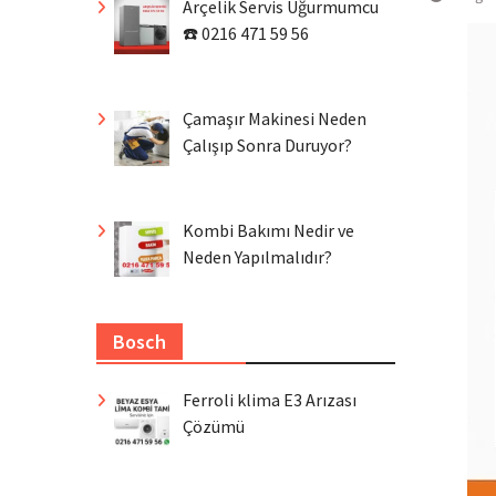
Arçelik Servis Uğurmumcu
☎️ 0216 471 59 56
Çamaşır Makinesi Neden
Çalışıp Sonra Duruyor?
Kombi Bakımı Nedir ve
Neden Yapılmalıdır?
Bosch
Ferroli klima E3 Arızası
Çözümü