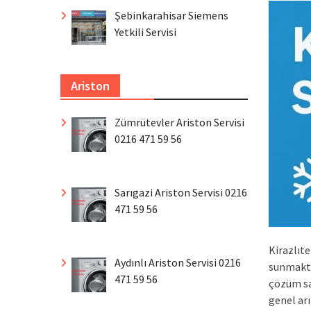
Şebinkarahisar Siemens
Yetkili Servisi
Ariston
Zümrütevler Ariston Servisi
0216 471 59 56
Sarıgazi Ariston Servisi 0216
471 59 56
Kirazlıt
Aydınlı Ariston Servisi 0216
sunmakta
471 59 56
çözüm sa
genel ar