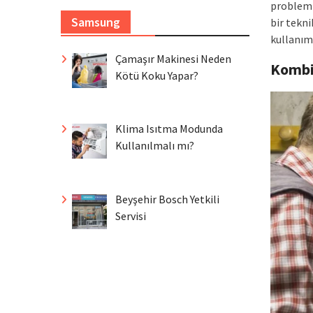
probleml
Samsung
bir tekni
kullanım 
Çamaşır Makinesi Neden
Komb
Kötü Koku Yapar?
Klima Isıtma Modunda
Kullanılmalı mı?
Beyşehir Bosch Yetkili
Servisi