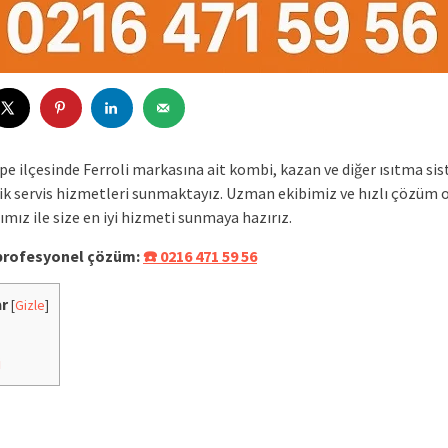
pe ilçesinde Ferroli markasına ait kombi, kazan ve diğer ısıtma si
nik servis hizmetleri sunmaktayız. Uzman ekibimiz ve hızlı çözüm 
mız ile size en iyi hizmeti sunmaya hazırız.
 profesyonel çözüm:
☎️ 0216 471 59 56
ar
[
Gizle
]
i