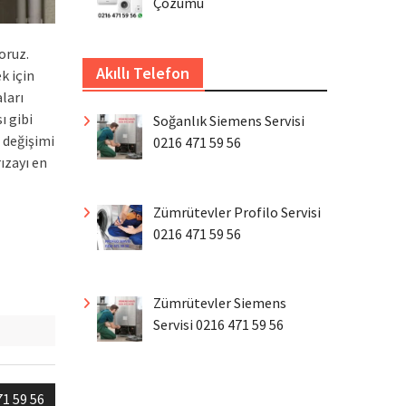
Çözümü
oruz.
Akıllı Telefon
k için
ları
ı gibi
Soğanlık Siemens Servisi
 değişimi
0216 471 59 56
ızayı en
Zümrütevler Profilo Servisi
0216 471 59 56
Zümrütevler Siemens
Servisi 0216 471 59 56
71 59 56