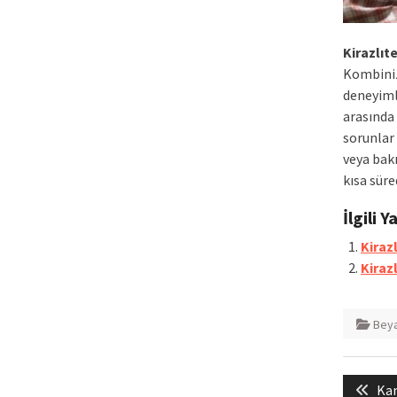
Kirazlıt
Kombiniz
deneyimli
arasında 
sorunlar 
veya bak
kısa sür
İlgili Y
Kirazl
Kiraz
Beya
Yazı
Pre
Kan