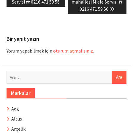
post:
post:
Servisi ☎️ 0216 471 59 56
mahallesi Miele Servisi ☎️
0216 471 59 56
Bir yanıt yazın
Yorum yapabilmek için
oturum açmalısınız
.
Arama:
Markalar
Aeg
Altus
Arçelik