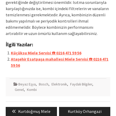
gerektiğinde değiştirilmesi önemlidir. Isıtma sorunlarıyla
karşılaştığınızda ise, kombi içindeki filtrelerin ve vanaların
temizlenmesi gerekmektedir. Ayrıca, kombinizin düzenli
bakımı yapılmalı ve periyodik kontrolleri ihmal
edilmemelidir. Böylece kombinizin performansını
artırabilir ve uzun ömürlü kullanım sağlayabilirsiniz.
İlgili Yazılar:
Küçüksu Miele Servisi ☎️ 0216 471 59 56
Ataşehir Esatpaşa mahallesi Miele Servisi ☎️ 0216 471
59 56
Beyaz Eşya
,
Bosch
,
Elektronik
,
Faydalı Bilgiler
,
Genel
,
Kombi
Yazı
Previous
Next
Kurtdoğmuş Miele
Kurtköy Orhangazi
gezinmesi