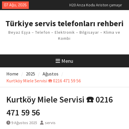
Skip
07 Ağu, 2026
LG kombi E2 Arızası Çözümü
to
Arçelik buzdolabı F5 Hatası
content
Çözüm Yöntemleri
Türkiye servis telefonları rehberi
Vaillant çamaşır makinesi E03
Arıza Kodu
Beyaz Eşya – Telefon – Elektronik – Bilgisayar – Klima ve
Ferroli klima E3 Arızası Çözümü
Kombi
Menu
Home
2025
Ağustos
Kurtköy Miele Servisi ☎️ 0216 471 59 56
Kurtköy Miele Servisi ☎️ 0216
471 59 56
9 Ağustos 2025
servis