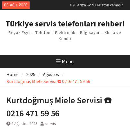
Skip
06 Ağu, 2026
LG kombi E2 Arızası Çözümü
to
Arçelik buzdolabı F5 Hatası
content
Çözüm Yöntemleri
Türkiye servis telefonları rehberi
Vaillant çamaşır makinesi E03
Arıza Kodu
Beyaz Eşya – Telefon – Elektronik – Bilgisayar – Klima ve
Ferroli klima E3 Arızası Çözümü
Kombi
Menu
Home
2025
Ağustos
Kurtdoğmuş Miele Servisi ☎️ 0216 471 59 56
Kurtdoğmuş Miele Servisi ☎️
0216 471 59 56
9 Ağustos 2025
servis