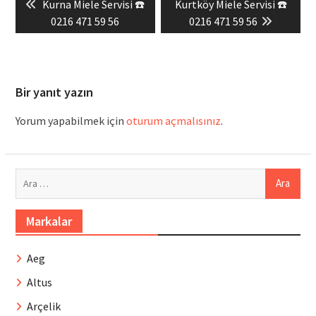
Previous
Next
Kurna Miele Servisi ☎️
Kurtköy Miele Servisi ☎️
gezinmesi
post:
post:
0216 471 59 56
0216 471 59 56
Bir yanıt yazın
Yorum yapabilmek için
oturum açmalısınız
.
Arama:
Markalar
Aeg
Altus
Arçelik