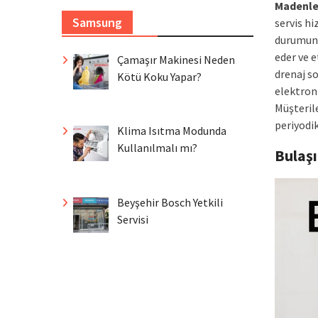
Madenle
Samsung
servis h
durumund
eder ve et
Çamaşır Makinesi Neden
drenaj so
Kötü Koku Yapar?
elektroni
Müşteril
periyodi
Klima Isıtma Modunda
Kullanılmalı mı?
Bulaş
Beyşehir Bosch Yetkili
Servisi