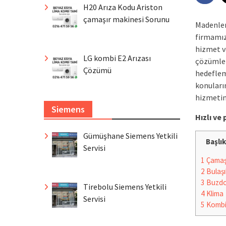
H20 Arıza Kodu Ariston
çamaşır makinesi Sorunu
Madenler
firmamız
hizmet ve
LG kombi E2 Arızası
çözümler
Çözümü
hedeflem
konuları
hizmetin
Siemens
Hızlı v
Gümüşhane Siemens Yetkili
Başlık
Servisi
1
Çamaşı
2
Bulaşı
3
Buzdo
Tirebolu Siemens Yetkili
4
Klima
Servisi
5
Komb