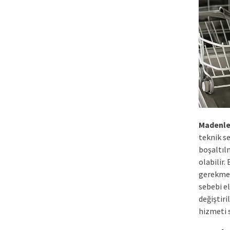
Madenle
teknik s
boşaltıl
olabilir
gerekmek
sebebi e
değiştiri
hizmeti 