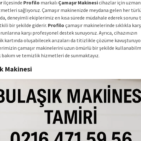
r
ilçesinde
Profilo
markalı
Çamaşır Makinesi
cihazlar için uzman
izmetleri sağlıyoruz. Çamaşır makinenizde meydana gelen her türlü
a, deneyimli ekiplerimiz en kısa sürede müdahale ederek sorunu 
kili bir şekilde giderir.
Profilo
çamaşır makinelerinde sıklıkla karş
runlarına karşı profesyonel destek sunuyoruz. Ayrıca, cihazınızın
k kartında oluşabilecek arızaları da titizlikle çözüme kavuşturuyo
erimizin çamaşır makinelerini uzun ömürlü bir şekilde kullanabilme
k bakım ve temizlik hizmetleri de sunmaktayız.
ık Makinesi