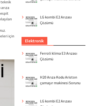
 teknik
 arıza
tespit
LG kombi E2 Arızası
ılaşılan
Çözümü
ruz.
leri için
Elektronik
Ferroli klima E3 Arızası
Çözümü
H20 Arıza Kodu Ariston
çamaşır makinesi Sorunu
LG kombi E2 Arızası