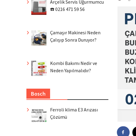
Arçelik Servis Uğurmumcu
☎️ 0216 471 59 56
Çamaşır Makinesi Neden
Çalışıp Sonra Duruyor?
Kombi Bakımı Nedir ve
Neden Yapılmalıdır?
Bosch
Ferroli klima E3 Arızası
Çözümü