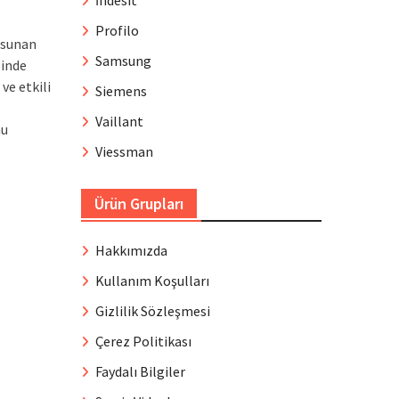
İndesit
Profilo
 sunan
Samsung
sinde
ve etkili
Siemens
Vaillant
mu
Viessman
Ürün Grupları
Hakkımızda
Kullanım Koşulları
Gizlilik Sözleşmesi
Çerez Politikası
Faydalı Bilgiler