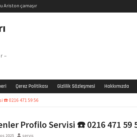
u Ariston çamaşır
unu
Arızası Çözümü
rı
labı F5 Hatası Çözüm
şır makinesi E03 Arıza
r –
 E3 Arızası Çözümü
eri
Çerez Politikası
Gizlilik Sözleşmesi
Hakkımızda
i ☎️ 0216 471 59 56
nler Profilo Servisi ☎️ 0216 471 59 
tos 2025
servis