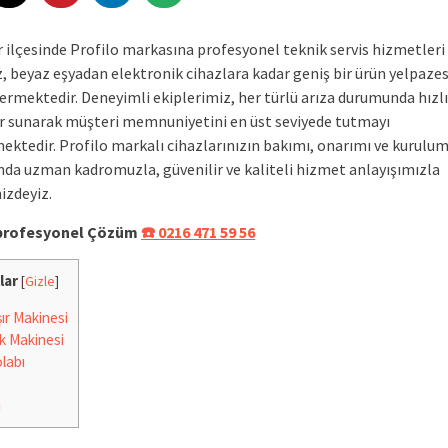
 ilçesinde Profilo markasına profesyonel teknik servis hizmetleri
, beyaz eşyadan elektronik cihazlara kadar geniş bir ürün yelpaze
rmektedir. Deneyimli ekiplerimiz, her türlü arıza durumunda hızlı 
 sunarak müşteri memnuniyetini en üst seviyede tutmayı
ektedir. Profilo markalı cihazlarınızın bakımı, onarımı ve kurulu
nda uzman kadromuzla, güvenilir ve kaliteli hizmet anlayışımızla
izdeyiz.
e profesyonel Çözüm
☎️ 0216 471 59 56
lar
[
Gizle
]
r Makinesi
k Makinesi
labı
i