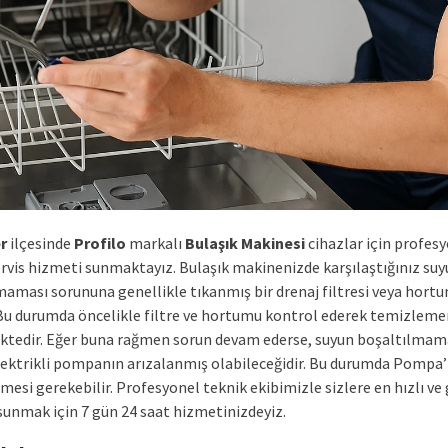
r
ilçesinde
Profilo
markalı
Bulaşık Makinesi
cihazlar için profes
ervis hizmeti sunmaktayız. Bulaşık makinenizde karşılaştığınız su
maması sorununa genellikle tıkanmış bir drenaj filtresi veya hort
. Bu durumda öncelikle filtre ve hortumu kontrol ederek temizleme
tedir. Eğer buna rağmen sorun devam ederse, suyun boşaltılmam
lektrikli pompanın arızalanmış olabileceğidir. Bu durumda Pompa’
lmesi gerekebilir. Profesyonel teknik ekibimizle sizlere en hızlı ve 
sunmak için 7 gün 24 saat hizmetinizdeyiz.