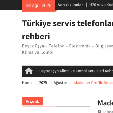
Skip
Son Yazılanlar
H20 Arıza Kod
08 Ağu, 2026
to
makinesi Sor
content
LG kombi E2 
Türkiye servis telefonla
Arçelik buzdo
Yöntemleri
rehberi
Vaillant çama
Kodu
Beyaz Eşya – Telefon – Elektronik – Bilgisaya
Ferroli klima
Klima ve Kombi
Beyaz Eşya Klima ve Kombi Servisleri Rehb
Home
Home
2025
Ağustos
Madenler Profilo Servis
Made
Arçelik
3 Ağus