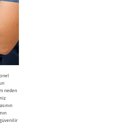
yonel
yun
um neden
niz
asının
nın
güvenilir