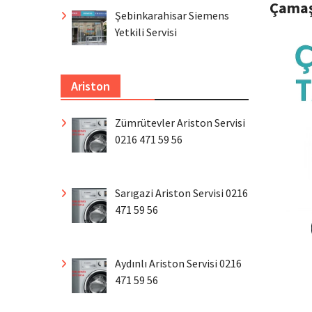
Çamaş
Şebinkarahisar Siemens
Yetkili Servisi
Ariston
Zümrütevler Ariston Servisi
0216 471 59 56
Sarıgazi Ariston Servisi 0216
471 59 56
Aydınlı Ariston Servisi 0216
471 59 56