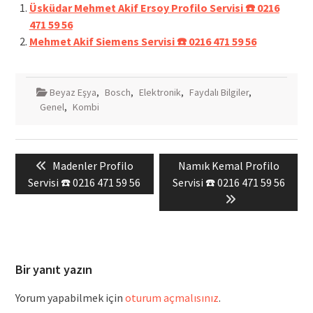
Üsküdar Mehmet Akif Ersoy Profilo Servisi ☎️ 0216
471 59 56
Mehmet Akif Siemens Servisi ☎️ 0216 471 59 56
Beyaz Eşya
,
Bosch
,
Elektronik
,
Faydalı Bilgiler
,
Genel
,
Kombi
Yazı
Previous
Next
Madenler Profilo
Namık Kemal Profilo
gezinmesi
post:
post:
Servisi ☎️ 0216 471 59 56
Servisi ☎️ 0216 471 59 56
Bir yanıt yazın
Yorum yapabilmek için
oturum açmalısınız
.