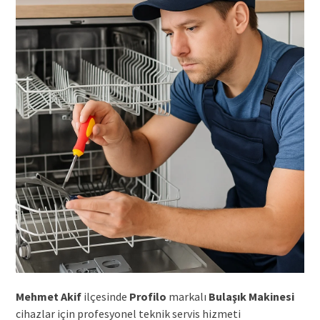
Mehmet Akif
ilçesinde
Profilo
markalı
Bulaşık Makinesi
cihazlar için profesyonel teknik servis hizmeti