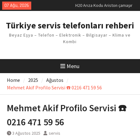
Skip
07 Ağu, 2026
LG kombi E2 Arızası Çözümü
to
Arçelik buzdolabı F5 Hatası
content
Çözüm Yöntemleri
Türkiye servis telefonları rehberi
Vaillant çamaşır makinesi E03
Arıza Kodu
Beyaz Eşya – Telefon – Elektronik – Bilgisayar – Klima ve
Ferroli klima E3 Arızası Çözümü
Kombi
Menu
Home
2025
Ağustos
Mehmet Akif Profilo Servisi ☎️ 0216 471 59 56
Mehmet Akif Profilo Servisi ☎️
0216 471 59 56
3 Ağustos 2025
servis