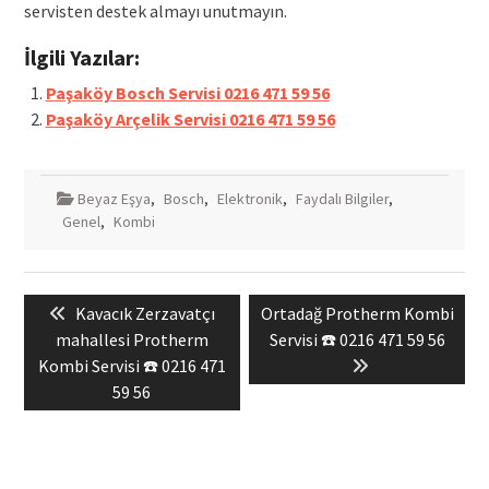
servisten destek almayı unutmayın.
İlgili Yazılar:
Paşaköy Bosch Servisi 0216 471 59 56
Paşaköy Arçelik Servisi 0216 471 59 56
Beyaz Eşya
,
Bosch
,
Elektronik
,
Faydalı Bilgiler
,
Genel
,
Kombi
Yazı
Previous
Next
Kavacık Zerzavatçı
Ortadağ Protherm Kombi
gezinmesi
post:
post:
mahallesi Protherm
Servisi ☎️ 0216 471 59 56
Kombi Servisi ☎️ 0216 471
59 56