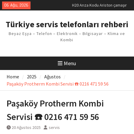
Skip
06 Ağu, 2026
H20 Arıza Kodu Ariston çamaşır
to
makinesi Sorunu
content
LG kombi E2 Arızası Çözümü
Türkiye servis telefonları rehberi
Arçelik buzdolabı F5 Hatası
Çözüm Yöntemleri
Beyaz Eşya – Telefon – Elektronik – Bilgisayar – Klima ve
Vaillant çamaşır makinesi E03
Kombi
Arıza Kodu
Ferroli klima E3 Arızası Çözümü
Menu
Home
2025
Ağustos
Paşaköy Protherm Kombi Servisi ☎️ 0216 471 59 56
Paşaköy Protherm Kombi
Servisi ☎️ 0216 471 59 56
20 Ağustos 2025
servis