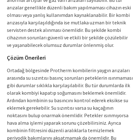
anormal artışlar ve gaz valfı arızaları sayılabilir. Bu tür
arızalar genellikle düzenli bakım yapılmaması cihazın eski
olması veya yanlış kullanımdan kaynaklanabilir. Bir kombi
arızasıyla karşılaşıldığında ise mutlaka uzman bir teknik
servisten destek alınması önemlidir. Bu şekilde kombi
cihazının sorunları güvenli ve etkili bir şekilde çözülebilir
ve yaşanabilecek olumsuz durumlar önlenmiş olur.
Çözüm Önerileri
Ortadağ bölgesinde Protherm kombilerin yaygın arızaları
arasında su sızıntısı basınç sorunları peteklerin ısınmaması
gibi durumlar sıklıkla karşılaşılabilir. Bu tür durumlarda ilk
olarak kombiyi kapatıp soğumasını beklemek önemlidir.
Ardından kombinin su basıncını kontrol ederek eksikse su
eklemek gerekebilir. Su sızıntısı varsa su kaçağının
noktasını bulup onarmak önemlidir. Petekler ısınmıyorsa
hava alma işlemi yaparak sorunu çözebilirsiniz. Ayrıca
kombinin filtresini düzenli aralıklarla temizlemek
periyodik bakımlarını aksatmamak da önemlidir. Bu