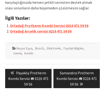
karşılaştığınızda hemen yetkili servisten destek almak
olası sorunların daha büyümeden çözülmesini sağlar.
İlgili Yazılar:
Ortadağ Protherm Kombi Servisi 0216 471 59 56
Ortadağ Arçelik servisi 0216 471 59 56
Beyaz Eşya
,
Bosch
,
Elektronik
,
Faydalı Bilgiler
,
Genel
,
Kombi
Yazı
Previous
Next
Paşaköy Protherm
Samandıra Protherm
gezinmesi
post:
post:
Kombi Servisi ☎️ 0216 471
Kombi Servisi ☎️ 0216 471
59 56
59 56