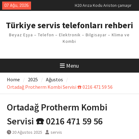
Skip
07 Ağu, 2026
H20 Arıza Kodu Ariston çamaşır
to
makinesi Sorunu
content
LG kombi E2 Arızası Çözümü
Türkiye servis telefonları rehberi
Arçelik buzdolabı F5 Hatası
Çözüm Yöntemleri
Beyaz Eşya – Telefon – Elektronik – Bilgisayar – Klima ve
Vaillant çamaşır makinesi E03
Kombi
Arıza Kodu
Ferroli klima E3 Arızası Çözümü
Menu
Home
2025
Ağustos
Ortadağ Protherm Kombi Servisi ☎️ 0216 471 59 56
Ortadağ Protherm Kombi
Servisi ☎️ 0216 471 59 56
20 Ağustos 2025
servis