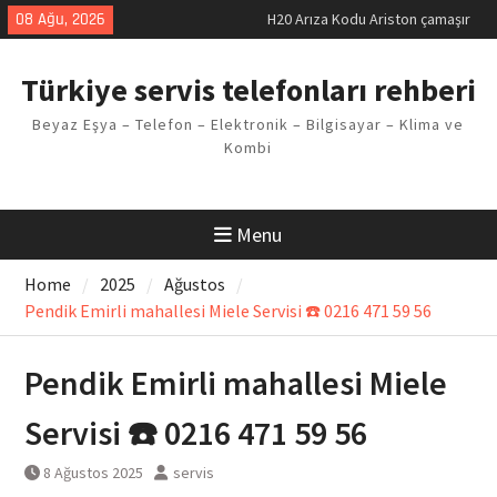
makinesi Sorunu
Skip
08 Ağu, 2026
LG kombi E2 Arızası Çözümü
to
Arçelik buzdolabı F5 Hatası
content
Çözüm Yöntemleri
Türkiye servis telefonları rehberi
Vaillant çamaşır makinesi E03
Arıza Kodu
Beyaz Eşya – Telefon – Elektronik – Bilgisayar – Klima ve
Ferroli klima E3 Arızası Çözümü
Kombi
Menu
Home
2025
Ağustos
Pendik Emirli mahallesi Miele Servisi ☎️ 0216 471 59 56
Pendik Emirli mahallesi Miele
Servisi ☎️ 0216 471 59 56
8 Ağustos 2025
servis