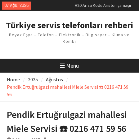
Skip
07 Ağu, 2026
LG kombi E2 Arızası Çözümü
to
Arçelik buzdolabı F5 Hatası
content
Çözüm Yöntemleri
Türkiye servis telefonları rehberi
Vaillant çamaşır makinesi E03
Arıza Kodu
Beyaz Eşya – Telefon – Elektronik – Bilgisayar – Klima ve
Ferroli klima E3 Arızası Çözümü
Kombi
Menu
Home
2025
Ağustos
Pendik Ertuğrulgazi mahallesi Miele Servisi ☎️ 0216 471 59
56
Pendik Ertuğrulgazi mahallesi
Miele Servisi ☎️ 0216 471 59 56