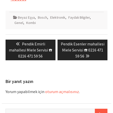
Beyaz Eşya
,
Bosch
,
Elektronik
,
Faydalı Bilgiler
,
Genel
,
Kombi
Yazı
Previous
Next
Pendik Emirli
Pendik Esenler mahallesi
gezinmesi
post:
post:
mahallesi Miele Servisi ☎️
Miele Servisi ☎️ 0216 471
0216 471 59 56
59 56
Bir yanıt yazın
Yorum yapabilmek için
oturum açmalısınız
.
Arama: