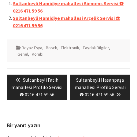
Sultanbeyli Hamidiye mahallesi Siemens Servisi ☎️
0216 471 59 56
Sultanbeyli Hamidiye mahallesi Arçelik Servisi ☎️
0216 471 59 56
Beyaz Eşya
,
Bosch
,
Elektronik
,
Faydalı Bilgiler
,
Genel
,
Kombi
Yazı
Previous
Next
Sultanbeyli Fatih
Sultanbeyli Hasanpaşa
gezinmesi
post:
post:
mahallesi Profilo Servisi
mahallesi Profilo Servisi
☎️ 0216 471 59 56
☎️ 0216 471 59 56
Bir yanıt yazın