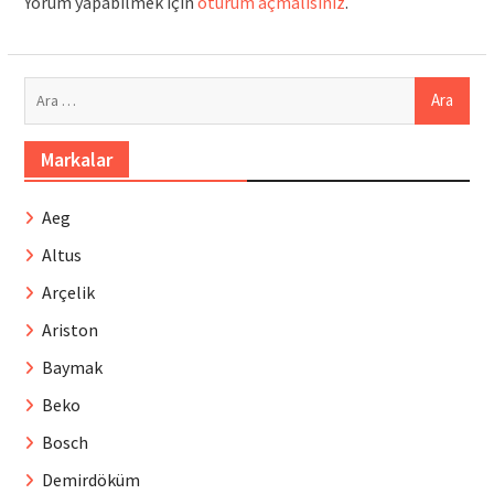
Yorum yapabilmek için
oturum açmalısınız
.
Arama:
Markalar
Aeg
Altus
Arçelik
Ariston
Baymak
Beko
Bosch
Demirdöküm