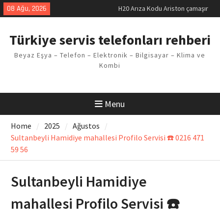
makinesi Sorunu
Skip
08 Ağu, 2026
LG kombi E2 Arızası Çözümü
to
Arçelik buzdolabı F5 Hatası
content
Çözüm Yöntemleri
Türkiye servis telefonları rehberi
Vaillant çamaşır makinesi E03
Arıza Kodu
Beyaz Eşya – Telefon – Elektronik – Bilgisayar – Klima ve
Ferroli klima E3 Arızası Çözümü
Kombi
Menu
Home
2025
Ağustos
Sultanbeyli Hamidiye mahallesi Profilo Servisi ☎️ 0216 471
59 56
Sultanbeyli Hamidiye
mahallesi Profilo Servisi ☎️