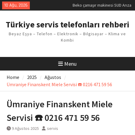
Kodu
Skip
10 Ağu, 2026
Demirdöküm buzdolabı E1 Arıza
to
Kodu
content
Demirdöküm çamaşır makinesi E5
Türkiye servis telefonları rehberi
Arızası Çözümü
E02 Arıza Kodu Regal kombi
Beyaz Eşya – Telefon – Elektronik – Bilgisayar – Klima ve
Sorunu
Kombi
Viessmann kombi F3 Hatası
Çözüm Yöntemleri
Menu
Home
2025
Ağustos
Ümraniye Finanskent Miele Servisi ☎️ 0216 471 59 56
Ümraniye Finanskent Miele
Servisi ☎️ 0216 471 59 56
9 Ağustos 2025
servis