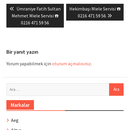
Yazı
Previous
Next
Ümraniye Fatih Sultan
Hekimbaşı Miele Servisi ☎️
gezinmesi
post:
post:
Mehmet Miele Servisi ☎️
0216 471 59 56
0216 471 59 56
Bir yanıt yazın
Yorum yapabilmek için
oturum açmalısınız
.
Arama:
Markalar
Aeg
Altus