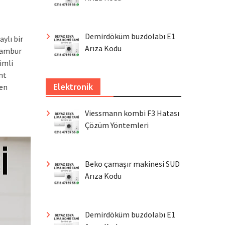
Demirdöküm buzdolabı E1
ylı bir
Arıza Kodu
 tambur
imli
nt
Elektronik
den
Viessmann kombi F3 Hatası
Çözüm Yöntemleri
Beko çamaşır makinesi SUD
Arıza Kodu
Demirdöküm buzdolabı E1