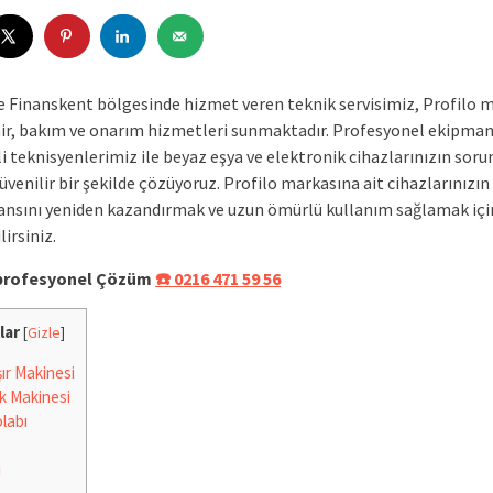
 Finanskent bölgesinde hizmet veren teknik servisimiz, Profilo 
ir, bakım ve onarım hizmetleri sunmaktadır. Profesyonel ekipman
 teknisyenlerimiz ile beyaz eşya ve elektronik cihazlarınızın sorun
güvenilir bir şekilde çözüyoruz. Profilo markasına ait cihazlarınızın
nsını yeniden kazandırmak ve uzun ömürlü kullanım sağlamak içi
irsiniz.
e profesyonel Çözüm
☎️ 0216 471 59 56
lar
[
Gizle
]
r Makinesi
k Makinesi
labı
i