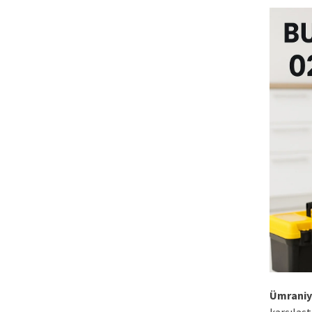
Ümraniy