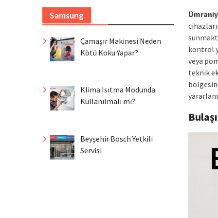
Ümraniy
Samsung
cihazlar
sunmaktay
Çamaşır Makinesi Neden
kontrol y
Kötü Koku Yapar?
veya pom
teknik e
bölgesin
Klima Isıtma Modunda
yararlanm
Kullanılmalı mı?
Bulaş
Beyşehir Bosch Yetkili
Servisi