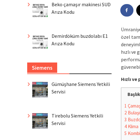
Beko çamaşır makinesi SUD
Arıza Kodu
Ümraniye
Demirdöküm buzdolabı E1
özel tam
Arıza Kodu
deneyimli
hızlı ve 
performa
güvenebil
Siemens
Hızlı v
Gümüşhane Siemens Yetkili
Servisi
Başlık
1
Çamaşı
2
Bulaşı
Tirebolu Siemens Yetkili
3
Buzdo
Servisi
4
Klima
5
Komb