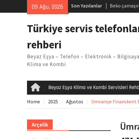
Skip
Son Yazılanlar
Beko çamaşır
09 Ağu, 2026
to
Demirdöküm b
content
Demirdöküm ç
Türkiye servis telefonla
Arızası Çözü
E02 Arıza Ko
rehberi
Viessmann ko
Yöntemleri
Beyaz Eşya – Telefon – Elektronik – Bilgisaya
Klima ve Kombi
Beyaz Eşya Klima ve Kombi Servisleri Rehb
Home
Home
2025
Ağustos
Ümraniye Finanskent Pr
Ümra
Arçelik