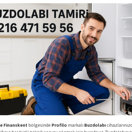
e Finanskent
bölgesinde
Profilo
markalı
Buzdolabı
cihazlarınız