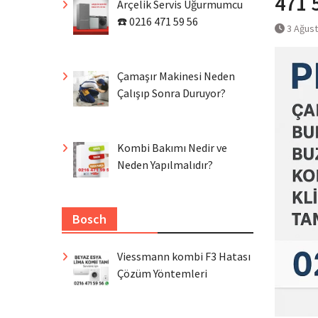
471 
Arçelik Servis Uğurmumcu
☎️ 0216 471 59 56
3 Ağus
Çamaşır Makinesi Neden
Çalışıp Sonra Duruyor?
Kombi Bakımı Nedir ve
Neden Yapılmalıdır?
Bosch
Viessmann kombi F3 Hatası
Çözüm Yöntemleri