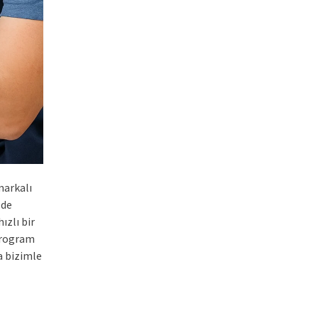
arkalı
zde
ızlı bir
program
a bizimle