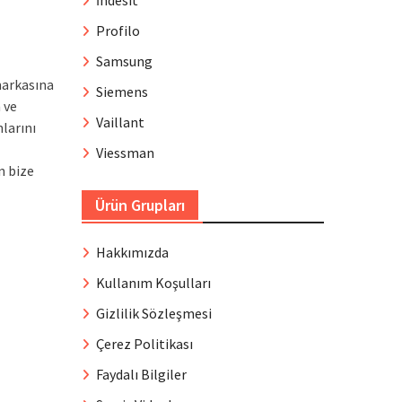
İndesit
Profilo
Samsung
markasına
Siemens
 ve
Vaillant
larını
Viessman
n bize
Ürün Grupları
Hakkımızda
Kullanım Koşulları
Gizlilik Sözleşmesi
Çerez Politikası
Faydalı Bilgiler