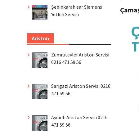
Şebinkarahisar Siemens
Çamaş
Yetkili Servisi
Ariston
Zümrütevler Ariston Servisi
0216 471 59 56
Sarıgazi Ariston Servisi 0216
471 59 56
Aydınlı Ariston Servisi 0216
471 59 56