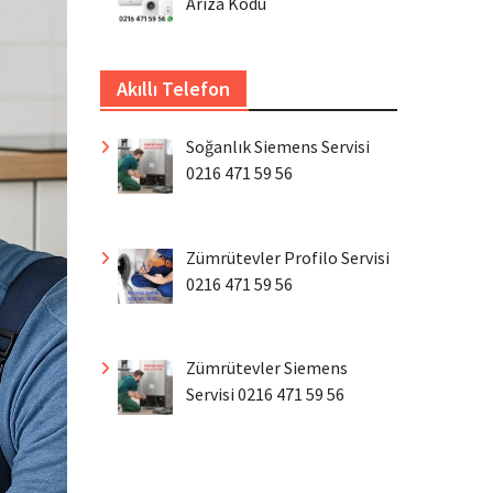
Arıza Kodu
Akıllı Telefon
Soğanlık Siemens Servisi
0216 471 59 56
Zümrütevler Profilo Servisi
0216 471 59 56
Zümrütevler Siemens
Servisi 0216 471 59 56