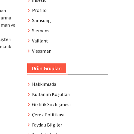
İndesit
Profilo
nan
larına
Samsung
ipman ve
Siemens
üşteri
Vaillant
teknik
Viessman
Ürün Grupları
Hakkımızda
Kullanım Koşulları
Gizlilik Sözleşmesi
Çerez Politikası
Faydalı Bilgiler