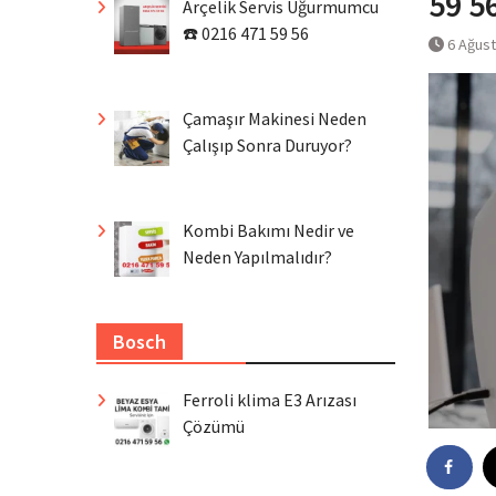
59 5
Arçelik Servis Uğurmumcu
☎️ 0216 471 59 56
6 Ağus
Çamaşır Makinesi Neden
Çalışıp Sonra Duruyor?
Kombi Bakımı Nedir ve
Neden Yapılmalıdır?
Bosch
Ferroli klima E3 Arızası
Çözümü