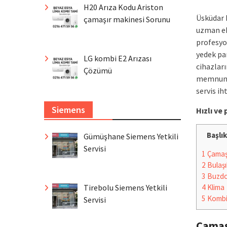
H20 Arıza Kodu Ariston
Üsküdar 
çamaşır makinesi Sorunu
uzman ek
profesyo
yedek par
LG kombi E2 Arızası
cihazları
Çözümü
memnuniy
servis ih
Siemens
Hızlı v
Başlık
Gümüşhane Siemens Yetkili
Servisi
1
Çamaşı
2
Bulaşı
3
Buzdo
Tirebolu Siemens Yetkili
4
Klima
5
Komb
Servisi
Çamaş