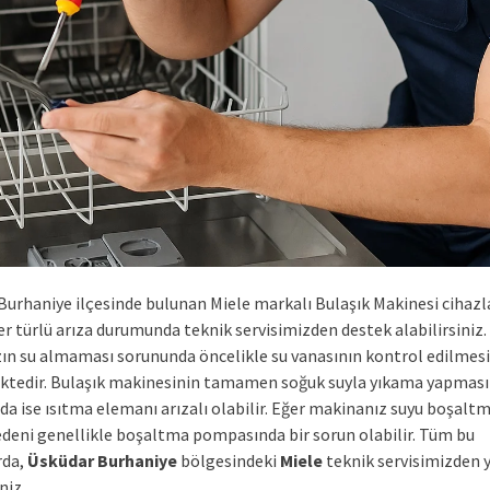
Burhaniye ilçesinde bulunan Miele markalı Bulaşık Makinesi cihazl
r türlü arıza durumunda teknik servisimizden destek alabilirsiniz.
zın su almaması sorununda öncelikle su vanasının kontrol edilmesi
tedir. Bulaşık makinesinin tamamen soğuk suyla yıkama yapması
a ise ısıtma elemanı arızalı olabilir. Eğer makinanız suyu boşaltm
deni genellikle boşaltma pompasında bir sorun olabilir. Tüm bu
rda,
Üsküdar Burhaniye
bölgesindeki
Miele
teknik servisimizden 
niz.