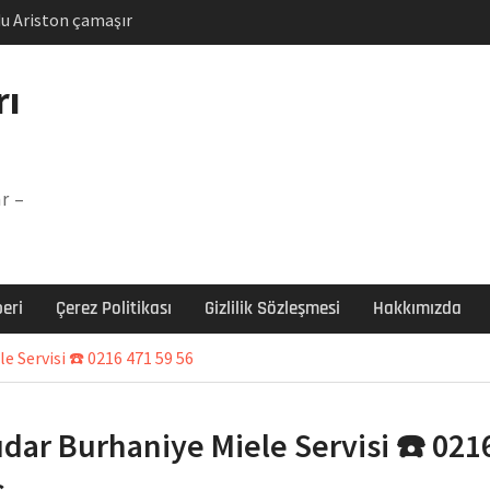
u Ariston çamaşır
unu
Arızası Çözümü
rı
labı F5 Hatası Çözüm
şır makinesi E03 Arıza
r –
 E3 Arızası Çözümü
eri
Çerez Politikası
Gizlilik Sözleşmesi
Hakkımızda
e Servisi ☎️ 0216 471 59 56
dar Burhaniye Miele Servisi ☎️ 021