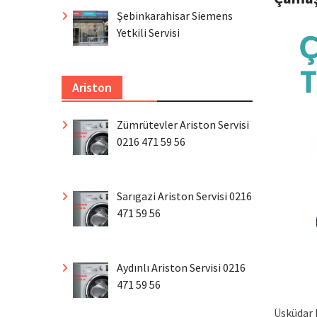
Şebinkarahisar Siemens
Yetkili Servisi
Ariston
Zümrütevler Ariston Servisi
0216 471 59 56
Sarıgazi Ariston Servisi 0216
471 59 56
Aydınlı Ariston Servisi 0216
471 59 56
Üsküdar 