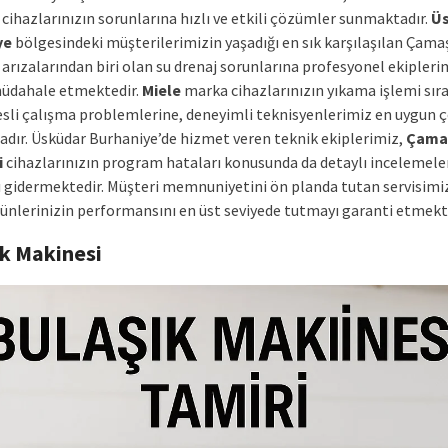
cihazlarınızın sorunlarına hızlı ve etkili çözümler sunmaktadır.
Ü
ye
bölgesindeki müşterilerimizin yaşadığı en sık karşılaşılan Çama
arızalarından biri olan su drenaj sorunlarına profesyonel ekipleri
üdahale etmektedir.
Miele
marka cihazlarınızın yıkama işlemi sır
esli çalışma problemlerine, deneyimli teknisyenlerimiz en uygun 
dır. Üsküdar Burhaniye’de hizmet veren teknik ekiplerimiz,
Çama
i
cihazlarınızın program hataları konusunda da detaylı incelemele
ı gidermektedir. Müşteri memnuniyetini ön planda tutan servisimiz
ünlerinizin performansını en üst seviyede tutmayı garanti etmekt
ık Makinesi