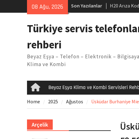
Skip
Son Yazılanlar
H20 Arıza Kod
08 Ağu, 2026
to
makinesi Sor
content
LG kombi E2 
Türkiye servis telefonla
Arçelik buzdo
Yöntemleri
rehberi
Vaillant çama
Kodu
Beyaz Eşya – Telefon – Elektronik – Bilgisaya
Ferroli klima
Klima ve Kombi
Beyaz Eşya Klima ve Kombi Servisleri Rehb
Home
Home
2025
Ağustos
Üsküdar Burhaniye Miel
Üskü
Arçelik