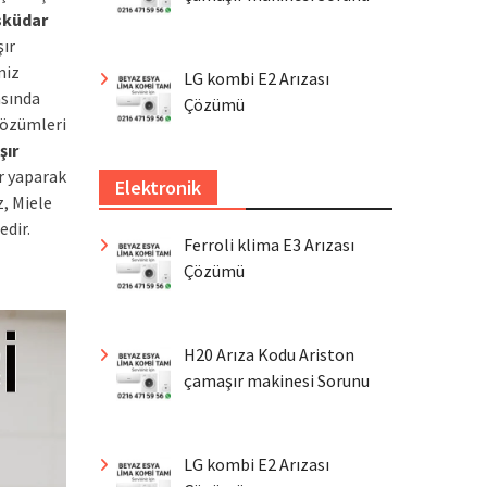
sküdar
şır
miz
LG kombi E2 Arızası
asında
Çözümü
çözümleri
şır
r yaparak
Elektronik
, Miele
edir.
Ferroli klima E3 Arızası
Çözümü
H20 Arıza Kodu Ariston
çamaşır makinesi Sorunu
LG kombi E2 Arızası