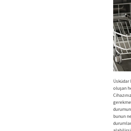
Üsküdar 
oluşan he
Cihazını
gerekmek
durumund
bunun ne
durumla
alabilirsi