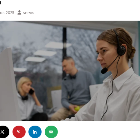
6
tos 2025
servis