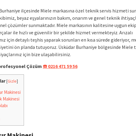
Burhaniye ilçesinde Miele markasına özel teknik servis hizmeti su
ibimiz, beyaz eşyalarınızın bakım, onarım ve genel teknik ihtiyaç
nel çözümler sunmaktadır. Miele markasının kalitesine uygun ek
çalar ile hızlı ve güvenilir bir şekilde hizmet vermekteyiz. Arızalı
nız için detaylı teşhis yaparak sorunları en kısa sürede gideriyor, m
etini ön planda tutuyoruz. Üsküdar Burhaniye bölgesinde Miele 
tiyaçlarınız için bize ulaşabilirsiniz.
e profesyonel Çözüm
☎️ 0216 471 59 56
lar
[
Gizle
]
r Makinesi
k Makinesi
labı
i
ır Makinesi