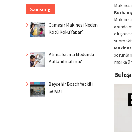
Makinesi 
Samsung
Burhani
Makinesi 
Çamaşır Makinesi Neden
anında m
Kötü Koku Yapar?
oluşan s
sunmakta
Makines
Klima Isıtma Modunda
sorunlar
Kullanılmalı mı?
marka ür
Bulaş
Beyşehir Bosch Yetkili
Servisi