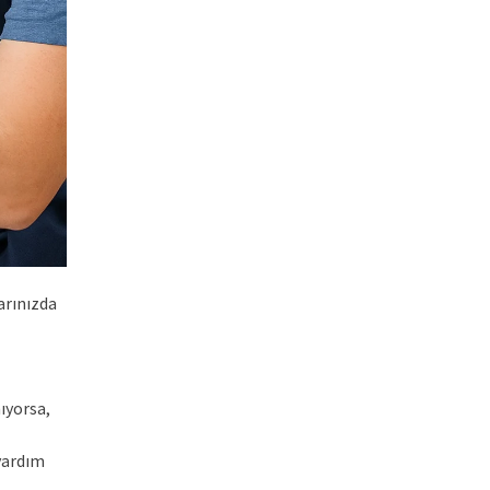
arınızda
ıyorsa,
yardım