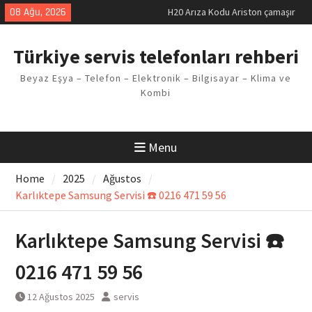
makinesi Sorunu
Skip
08 Ağu, 2026
LG kombi E2 Arızası Çözümü
to
Arçelik buzdolabı F5 Hatası
content
Çözüm Yöntemleri
Türkiye servis telefonları rehberi
Vaillant çamaşır makinesi E03
Arıza Kodu
Beyaz Eşya – Telefon – Elektronik – Bilgisayar – Klima ve
Ferroli klima E3 Arızası Çözümü
Kombi
Menu
Home
2025
Ağustos
Karlıktepe Samsung Servisi ☎️ 0216 471 59 56
Karlıktepe Samsung Servisi ☎️
0216 471 59 56
12 Ağustos 2025
servis