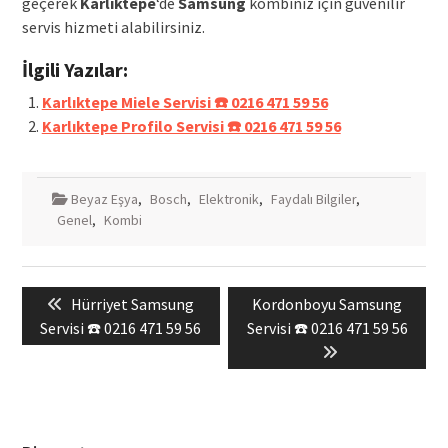
geçerek
Karlıktepe
‘de
Samsung
kombiniz için güvenilir
servis hizmeti alabilirsiniz.
İlgili Yazılar:
Karlıktepe Miele Servisi ☎️ 0216 471 59 56
Karlıktepe Profilo Servisi ☎️ 0216 471 59 56
Beyaz Eşya
,
Bosch
,
Elektronik
,
Faydalı Bilgiler
,
Genel
,
Kombi
Yazı
Previous
Next
Hürriyet Samsung
Kordonboyu Samsung
gezinmesi
post:
post:
Servisi ☎️ 0216 471 59 56
Servisi ☎️ 0216 471 59 56