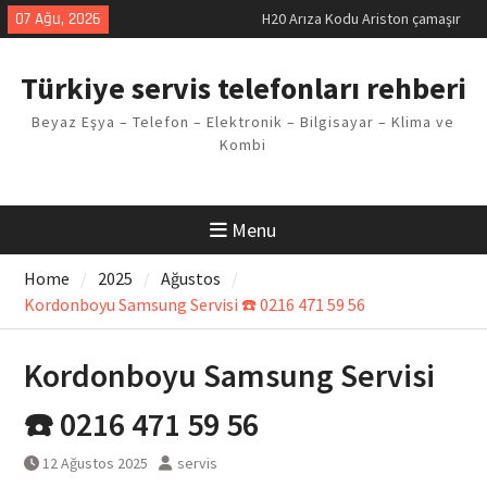
makinesi Sorunu
Skip
07 Ağu, 2026
LG kombi E2 Arızası Çözümü
to
Arçelik buzdolabı F5 Hatası
content
Çözüm Yöntemleri
Türkiye servis telefonları rehberi
Vaillant çamaşır makinesi E03
Arıza Kodu
Beyaz Eşya – Telefon – Elektronik – Bilgisayar – Klima ve
Ferroli klima E3 Arızası Çözümü
Kombi
Menu
Home
2025
Ağustos
Kordonboyu Samsung Servisi ☎️ 0216 471 59 56
Kordonboyu Samsung Servisi
☎️ 0216 471 59 56
12 Ağustos 2025
servis