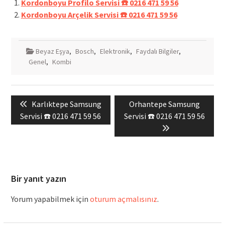
Kordonboyu Profilo Servisi ☎️ 0216 471 59 56
Kordonboyu Arçelik Servisi ☎️ 0216 471 59 56
Beyaz Eşya
,
Bosch
,
Elektronik
,
Faydalı Bilgiler
,
Genel
,
Kombi
Yazı
Previous
Next
Karlıktepe Samsung
Orhantepe Samsung
gezinmesi
post:
post:
Servisi ☎️ 0216 471 59 56
Servisi ☎️ 0216 471 59 56
Bir yanıt yazın
Yorum yapabilmek için
oturum açmalısınız
.